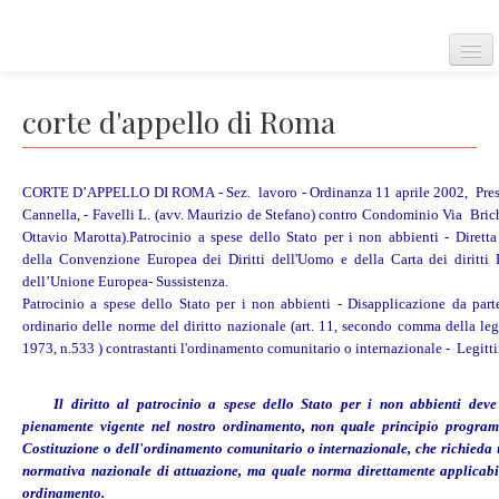
Home
corte d'appello di Roma
CORTE D’APPELLO DI ROMA - Sez. lavoro - Ordinanza 11 aprile 2002, Pres.
Convenzione Europea
Cannella, - Favelli L. (avv. Maurizio de Stefano) contro Condominio Via Brich
Ottavio Marotta).Patrocinio a spese dello Stato per i non abbienti - Diretta 
della Convenzione Europea dei Diritti dell'Uomo e della Carta dei diritti
dell’Unione Europea- Sussistenza.
Corte Europea dei diritti dell'uomo
Patrocinio a spese dello Stato per i non abbienti - Disapplicazione da part
ordinario delle norme del diritto nazionale (art. 11, secondo comma della le
1973, n.533 ) contrastanti l'ordinamento comunitario o internazionale - Legitti
Regolamento della corte
Il diritto al patrocinio a spese dello Stato per i non abbienti deve
pienamente vigente nel nostro ordinamento, non quale principio program
Costituzione o dell'ordinamento comunitario o internazionale, che richieda 
normativa nazionale di attuazione, ma quale norma direttamente applicabi
Carta dei diritti fondamentali dell'Unione Europea
ordinamento.