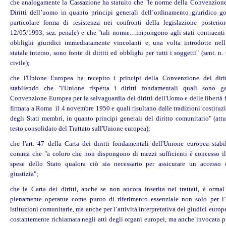
che analogamente la Cassazione ha statuito che "le norme della Convenzion
Diritti dell’uomo in quanto principi generali dell’ordinamento giuridico 
particolare forma di resistenza nei confronti della legislazione posterior
12/05/1993, sez. penale) e che "tali norme…impongono agli stati contraenti 
obblighi giuridici immediatamente vincolanti e, una volta introdotte nel
statale interno, sono fonte di diritti ed obblighi per tutti i soggetti" (sent. n.
civile);
che l'Unione Europea ha recepito i principi della Convenzione dei dirit
stabilendo che "l'Unione rispetta i diritti fondamentali quali sono gar
Convenzione Europea per la salvaguardia dei diritti dell'Uomo e delle libertà
firmata a Roma il 4 novembre 1950 e quali risultano dalle tradizioni costituz
degli Stati membri, in quanto principi generali del diritto comunitario" (attu
testo consolidato del Trattato sull'Unione europea);
che l'art. 47 della Carta dei diritti fondamentali dell'Unione europea stabil
comma che "a coloro che non dispongono di mezzi sufficienti è concesso il
spese dello Stato qualora ciò sia necessario per assicurare un accesso e
giustizia";
che la Carta dei diritti, anche se non ancora inserita nei trattati, è orma
pienamente operante come punto di riferimento essenziale non solo per l’a
istituzioni comunitarie, ma anche per l’attività interpretativa dei giudici europe
costantemente richiamata negli atti degli organi europei, ma anche invocata p