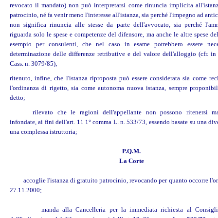
revocato il mandato) non può interpretarsi come rinuncia implicita all'istanz
patrocinio, né fa venir meno l'interesse all'istanza, sia perché l'impegno ad antic
non significa rinuncia alle stesse da parte dell'avvocato, sia perché l'a
riguarda solo le spese e competenze del difensore, ma anche le altre spese de
esempio per consulenti, che nel caso in esame potrebbero essere nece
determinazione delle differenze retributive e del valore dell'alloggio (cfr. i
Cass. n. 3079/85);
ritenuto, infine, che l'istanza riproposta può essere considerata sia come re
l'ordinanza di rigetto, sia come autonoma nuova istanza, sempre proponibi
detto;
rilevato che le ragioni dell'appellante non possono ritenersi m
infondate, ai fini dell'art. 11 1° comma L. n. 533/73, essendo basate su una dive
una complessa istruttoria;
P.Q.M.
La Corte
accoglie l'istanza di gratuito patrocinio, revocando per quanto occorre l'
27.11.2000;
manda alla Cancelleria per la immediata richiesta al Consiglio 