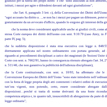
giudizio per la tutela dei propri diritti" e che "sono assicurati ai non abbienti
istituti, i mezzi per agire e difendersi davanti ad ogni giurisdizione";
che l'art. 6, paragrafo 3 lett. c), della Convenzione dei Diritti dell'Uom
"ogni accusato ha diritto a…, se non ha i mezzi per pagare un difensore, poter es
gratuitamente da un avvocato d'ufficio, quando lo esigono gli interessi della gi
che la norma deve considerarsi applicabile anche ai giudizi civili, come af
stessa Corte europea dei diritti dell'uomo con sent. 9.10.79 (caso Airey, in
F
parte IV, pag. 5);
che la suddetta disposizione è stata resa esecutiva con legge n. 848/5
direttamente applicata nel nostro ordinamento con portata generale, ad
riguardo ai procedimenti disciplinari a carico dei magistrati (le Sezioni Unite
Corte con sent. n. 7662/91, hanno in conseguenza ritenuto abrogato l'art. 34, 2°
n. 511/46, che non garantiva la pubblicità dell'udienza disciplinare);
che la Corte costituzionale, con sent. n. 10/93, ha affermato che le
Convenzione Europea dei Diritti dell’Uomo "sono state introdotte nell’ordinam
con la forza di legge propria degli atti contenenti i relativi ordini di esecu
tutt’ora vigenti, non potendo, certo, essere considerate abrogate dall
disposizioni…perché si tratta di norme derivanti da una fonte ricondu
competenza atipica e, in quanto tali, insuscettibili di abrogazione da parte di d
legge ordinaria";