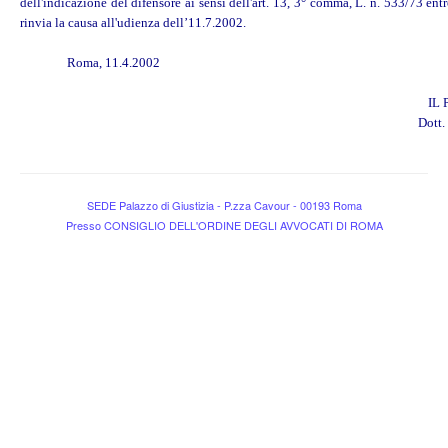
dell'indicazione del difensore ai sensi dell'art. 13, 3° comma, L. n. 533/
rinvia la causa all'udienza dell’11.7.2002.
Roma, 11.4.2002
IL
Dott.
SEDE Palazzo di Giustizia - P.zza Cavour - 00193 Roma
Presso CONSIGLIO DELL'ORDINE DEGLI AVVOCATI DI ROMA