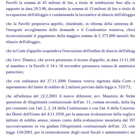
Favelli la somma di 45 milioni di lire, a titolo di retribuzioni fino alla c
rapporto in data 29.5.96, decurtando la somma di 15 milioni di lire a titolo d
occupazione dell'alloggio e condannando la lavoratrice al rilascio dell'alloggio
che la Favelli proponeva appello, chiedendo, in riforma della sentenza di
l'integrale accoglimento delle domande e il Condominio resisteva, chie
riconvenzionale il pagamento della maggior somma di £ 375.000 mensili fino 
rilascio dell'alloggio;
che la Corte d'appello sospendeva l'esecuzione dell'ordine di rilascio dell'allog
che l'avv. D'amico, che aveva presentato il ricorso d'appello, in data 13.11.2
al mandato e la Favelli il 14 e 16 novembre presentava istanza di ammission
patrocinio;
che con ordinanza del 27.11.2000 l'istanza veniva rigettata dalla Corte d
superamento del limite di reddito di 2 milioni previsto dalla legge n. 533/73;
che all'udienza del 22.2.2001 il nuovo difensore, avv. Maurizio de Stefa
questione di illegittimità costituzionale dell'art. 11, comma secondo, della l
per contrasto con l'art. 2, 3, 24 della Costituzione e con l'art. 6 della Conve
dei Diritti dell'Uomo del 4.11.1950, per la mancata rivalutazione della soglia
milioni di reddito annuo, tenuto conto della svalutazione monetaria dal 19
successivamente in via gradata l'illegittimità costituzionale dell'art. 23, c
legge 134/2001, per la reintroduzione degli oneri fiscali e amministrativi ne