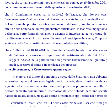
lavoro, che tuttavia sono stati nuovamente esclusi con legge
(6 dicembre 2001, 
con conseguente assorbimento della questione di costituzionalità);
che il Condominio eccepiva la tardività dell'istanza, che doveva esser
"contestualmente" al deposito del ricorso, la mancata indicazione degli avvoca
la Corte avrebbe potuto, in ipotesi, nominare il difensore, l'implicita rinuncia a
effetto della nomina del nuovo procuratore antistatario, la mancata impugnazio
dell'istanza sotto forma di reclamo, la carenza di interesse ad agire a causa d
un difensore che si è dichiarato disposto ad anticipare le spese, l'impossi
sentenza della Corte costituzionale c.d. manipolativa o additiva;
che all'udienza del 18.10.2001, la difesa della Favelli, in relazione all'eccezion
dell'istanza, sollevava nuova questione di costituzionalità dell'art. 13 
legge n. 533/73, nella parte in cui non prevede l'ammissione del gratuito 
gradi successivi al primo e in pendenza del processo;
tutto ciò premesso, la Corte osserva quanto segue:
rilevato che il diritto al patrocinio a spese dello Stato per i non abbienti,
successive tappe del processo legislativo in materia, deve ormai considerar
vigente nel nostro ordinamento, non quale principio programmatico della C
dell'ordinamento comunitario o internazionale, che richieda però una specif
nazionale di attuazione, ma quale norma direttamente applicabile nel nostro o
considerato, infatti, che l'art. 24 della Costituzione stabilisce che "tutti po