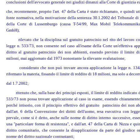
conclusioni dell'avvocato generale nei giudizi dinanzi alla Corte di giustizia e
che, recentemente, proprio l'art. 47 della Carta è stato richiamato, e quindi u
fonte normativa, nella motivazione della sentenza 30.1.2002 del Tribunale di 
della Corte di Lussemburgo (causa T-54/99, Max Mobil Telekommunika
GmbH);
rilevato che la disciplina sul gratuito patrocinio nel rito del lavoro co
legge n. 533/73, non consente nel caso all'esame della Corte un'effettiva app
diritto al gratuito patrocinio dei non abbienti, essendo previsto il limite d
milioni, mai aggiornato dal 1973 nonostante la rilevante svalutazione;
considerato che non può trovare ancora applicazione la legge n. 134
riformato la materia, fissando il limite di reddito di 18 milioni, ma solo a decorr
dal 1.7.2002;
ritenuto che, sulla base dei principi esposti, il limite di reddito indicato 
533/73 non possa trovare applicazione al caso in esame, essendo chiaramente 
perché irrisorio, con il principio effettivo del gratuito patrocinio dei non ab
dall'art. 6 della Convenzione dei diritti dell'uomo, resa esecutiva con legg
prevale, come si è detto, anche sulle norme di diritto interno successive, ess
una "particolare forma di resistenza", e dall'art. 47 della Carta di Nizza e qu
diritto comunitario, che consente la disapplicazione da parte del giudice or
norme del diritto nazionale contrastanti;