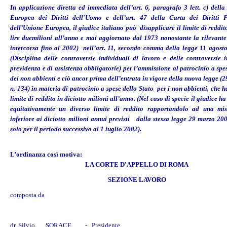
In applicazione diretta ed immediata dell’art. 6, paragrafo 3 lett. c) dell
Europea dei Diritti dell'Uomo e dell’art. 47 della Carta dei Diritti 
dell’Unione Europea, il giudice italiano può
disapplicare il limite di reddit
Info
lire duemilioni all’anno e mai aggiornato dal 1973 nonostante la rilevante
intercorsa fino al 2002) nell’art. 11, secondo comma della legge 11 agost
(Disciplina delle controversie individuali di lavoro e delle controversie 
previdenza e di assistenza obbligatorie) per l’ammissione al patrocinio a spe
dei non abbienti e ciò ancor prima dell’entrata in vigore della nuova legge (
n. 134) in materia di patrocinio a spese dello Stato per i non abbienti, che h
limite di reddito in diciotto milioni all’anno. (Nel caso di specie il giudice 
equitativamente un diverso limite di reddito rapportandolo ad una mi
inferiore ai diciotto milioni annui previsti dalla stessa legge 29 marzo 20
solo per il periodo successivo al 1 luglio 2002).
L’ordinanza così motiva:
LA CORTE D'APPELLO DI ROMA
SEZIONE LAVORO
composta da
dr. Silvio SORACE - Presidente