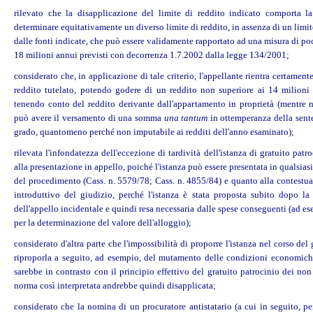
rilevato che la disapplicazione del limite di reddito indicato comporta la
determinare equitativamente un diverso limite di reddito, in assenza di un limi
dalle fonti indicate, che può essere validamente rapportato ad una misura di poc
18 milioni annui previsti con decorrenza 1.7.2002 dalla legge 134/2001;
considerato che, in applicazione di tale criterio, l'appellante rientra certamente
reddito tutelato, potendo godere di un reddito non superiore ai 14 milioni
tenendo conto del reddito derivante dall'appartamento in proprietà (mentre n
può avere il versamento di una somma
una tantum
in ottemperanza della sent
grado, quantomeno perché non imputabile ai redditi dell'anno esaminato);
rilevata l'infondatezza dell'eccezione di tardività dell'istanza di gratuito patr
alla presentazione in appello, poiché l'istanza può essere presentata in qualsiasi
del procedimento (Cass. n. 5579/78; Cass. n. 4855/84) e quanto alla contestual
introduttivo del giudizio, perché l'istanza è stata proposta subito dopo la
dell'appello incidentale e quindi resa necessaria dalle spese conseguenti (ad 
per la determinazione del valore dell'alloggio);
considerato d'altra parte che l'impossibilità di proporre l'istanza nel corso del 
riproporla a seguito, ad esempio, del mutamento delle condizioni economiche 
sarebbe in contrasto con il principio effettivo del gratuito patrocinio dei non
norma così interpretata andrebbe quindi disapplicata;
considerato che la nomina di un procuratore antistatario (a cui in seguito, per