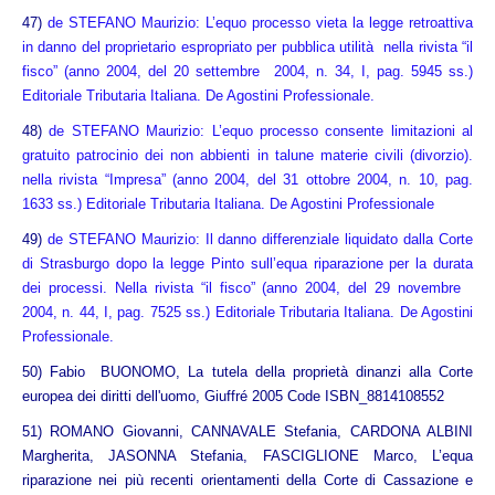
47)
de STEFANO Maurizio: L’equo processo vieta la legge retroattiva
in danno del proprietario espropriato per pubblica utilità nella rivista “il
fisco” (anno 2004, del 20 settembre 2004, n. 34, I, pag. 5945 ss.)
Editoriale Tributaria Italiana. De Agostini Professionale.
48)
de STEFANO Maurizio: L’equo processo consente limitazioni al
gratuito patrocinio dei non abbienti in talune materie civili (divorzio).
nella rivista “Impresa” (anno 2004, del 31 ottobre 2004, n. 10, pag.
1633 ss.) Editoriale Tributaria Italiana.
De Agostini Professionale
49)
de STEFANO Maurizio: Il danno differenziale liquidato dalla Corte
di Strasburgo dopo la legge Pinto sull’equa riparazione per la durata
dei processi. Nella rivista “il fisco” (anno 2004, del 29 novembre
2004, n. 44, I, pag. 7525 ss.) Editoriale Tributaria Italiana. De Agostini
Professionale.
50) Fabio BUONOMO, La tutela della proprietà dinanzi alla Corte
europea dei diritti dell'uomo, Giuffré 2005 Code ISBN_8814108552
51) ROMANO Giovanni, CANNAVALE Stefania, CARDONA ALBINI
Margherita, JASONNA Stefania, FASCIGLIONE Marco, L’equa
riparazione nei più recenti orientamenti della Corte di Cassazione e