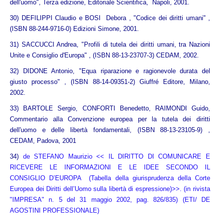
dell'uomo", Terza edizione, Editoriale Scientifica, Napoli, 2001.
30) DEFILIPPI Claudio e BOSI Debora , "Codice dei diritti umani" ,
(ISBN 88-244-9716-0) Edizioni Simone, 2001.
31) SACCUCCI Andrea, "Profili di tutela dei diritti umani, tra Nazioni
Unite e Consiglio d'Europa" , (ISBN 88-13-23707-3) CEDAM, 2002.
32) DIDONE Antonio, "Equa riparazione e ragionevole durata del
giusto processo" , (ISBN 88-14-09351-2) Giuffré Editore, Milano,
2002.
33) BARTOLE Sergio, CONFORTI Benedetto, RAIMONDI Guido,
Commentario alla Convenzione europea per la tutela dei diritti
dell'uomo e delle libertà fondamentali, (ISBN 88-13-23105-9) ,
CEDAM, Padova, 2001
34)
de STEFANO Maurizio << IL DIRITTO DI COMUNICARE E
RICEVERE LE INFORMAZIONI E LE IDEE SECONDO IL
CONSIGLIO D’EUROPA (Tabella della giurisprudenza della Corte
Europea dei Diritti dell’Uomo sulla libertà di espressione)>>. (in rivista
"IMPRESA" n. 5 del 31 maggio 2002, pag. 826/835) (ETI/ DE
AGOSTINI PROFESSIONALE)