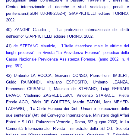
protagonisti della Convenzione: il passato, l’avvenire" , Messina:
Centro internazionale di ricerche e studi sociologici, penali e
penitenziari.(ISBN 88-348-2352-4) GIAPPICHELLI editore TORINO,
2002.
40)
ZANGHI’ Claudio , "La protezione internazionale dei diritti
dell’uomo" GIAPPICHELLI editore TORINO, 2002
.
41)
de STEFANO Maurizio, “L’Italia risarcisce male le vittime dei
lunghi processi” in Rivista “La Previdenza Forense”, periodico della
Cassa Nazionale Previdenza Assistenza Forense, (anno 2002, n. 4
pag. 351).
42) Umberto LA ROCCA, Giovanni CONSO, Pierre-Henri IMBERT,
Guido RAIMONDI, Vitaliano ESPOSITO, Umberto LEANZA,
Francesco CRISAFULLI, Maurizio de STEFANO, Luigi FERRARI
BRAVO, Vladimiro ZAGREBELSKY, Vincenzo STARACE, Pietro
Ercole AGO, Régis DE GOUTTES, Martin EATON, Jens MEYER-
LADEWIG, , “La Corte Europea dei Diritti Umani e l’esecuzione delle
sue sentenze” (Atti del Convegno Internazionale, Ministero degli Affari
Esteri e S.I.O.I. Palazzetto Venezia , Roma, 6/7 giugno 2002), in La
Comunità Internazionale, Rivista Trimestrale della S.I.O.I. Società