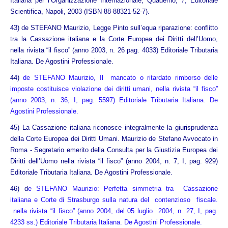
Italiana per l’Organizzazione Internazionale, Quaderno, 7, Editoriale
Scientifica, Napoli, 2003 (ISBN 88-88321-52-7).
43)
de STEFANO Maurizio, Legge Pinto sull’equa riparazione: conflitto
tra la Cassazione italiana e la Corte Europea dei Diritti dell’Uomo,
nella rivista “il fisco” (anno 2003, n. 26 pag. 4033) Editoriale Tributaria
Italiana. De Agostini Professionale
.
44)
de STEFANO Maurizio, Il mancato o ritardato rimborso delle
imposte costituisce violazione dei diritti umani, nella rivista “il fisco”
(anno 2003, n. 36, I, pag. 5597) Editoriale Tributaria Italiana. De
Agostini Professionale.
45)
La Cassazione italiana riconosce integralmente la giurisprudenza
della Corte Europea dei Diritti Umani. Maurizio de Stefano Avvocato in
Roma - Segretario emerito della Consulta per la Giustizia Europea dei
Diritti dell’Uomo nella rivista “il fisco” (anno 2004, n. 7, I, pag. 929)
Editoriale Tributaria Italiana. De Agostini Professionale
.
46) d
e STEFANO Maurizio: Perfetta simmetria tra Cassazione
italiana e Corte di Strasburgo sulla natura del contenzioso fiscale.
nella rivista “il fisco” (anno 2004, del 05 luglio 2004, n. 27, I, pag.
4233 ss.) Editoriale Tributaria Italiana. De Agostini Professionale.