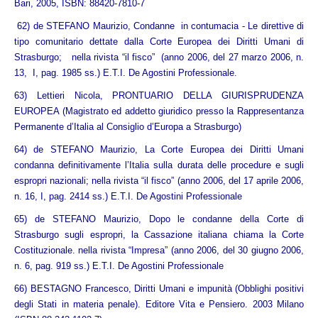
Bari, 2005, ISBN: 88420-7810-7
62)
de STEFANO Maurizio, Condanne in contumacia - Le direttive di
tipo comunitario dettate dalla Corte Europea dei Diritti Umani di
Strasburgo; nella rivista “il fisco” (anno 2006, del 27 marzo 2006, n.
13, I, pag. 1985 ss.) E.T.I. De Agostini Professionale.
63)
Lettieri Nicola, PRONTUARIO DELLA GIURISPRUDENZA
EUROPEA (Magistrato ed addetto giuridico presso la Rappresentanza
Permanente d’Italia al Consiglio d’Europa a Strasburgo
)
64) d
e STEFANO Maurizio, La Corte Europea dei Diritti Umani
condanna definitivamente l’Italia sulla durata delle procedure e sugli
espropri nazionali; nella rivista “il fisco” (anno 2006, del 17 aprile 2006,
n. 16, I, pag. 2414 ss.) E.T.I. De Agostini Professionale
65)
de STEFANO Maurizio, Dopo le condanne della Corte di
Strasburgo sugli espropri, la Cassazione italiana chiama la Corte
Costituzionale. nella rivista “Impresa” (anno 2006, del 30 giugno 2006,
n. 6, pag. 919 ss.) E.T.I. De Agostini Professionale
66) BESTAGNO Francesco, Diritti Umani e impunità (Obblighi positivi
degli Stati in materia penale). Editore Vita e Pensiero. 2003 Milano