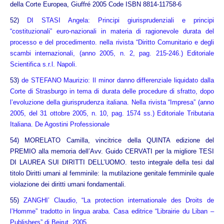
della Corte Europea, Giuffré 2005 Code ISBN 8814-11758-6
52)
DI STASI Angela: Principi giurisprudenziali e principi
“costituzionali” euro-nazionali in materia di ragionevole durata del
processo e del procedimento. nella rivista “Diritto Comunitario e degli
scambi internazionali, (anno 2005, n. 2, pag. 215-246.) Editoriale
Scientifica s.r.l. Napoli.
53)
de STEFANO Maurizio: Il minor danno differenziale liquidato dalla
Corte di Strasburgo in tema di durata delle procedure di sfratto, dopo
l’evoluzione della giurisprudenza italiana. Nella rivista “Impresa” (anno
2005, del 31 ottobre 2005, n. 10, pag. 1574 ss.) Editoriale Tributaria
Italiana. De Agostini Professionale
54)
MORELATO Camilla, vincitrice della QUINTA edizione del
PREMIO alla memoria dell’Avv. Guido CERVATI per la migliore TESI
DI LAUREA SUI DIRITTI DELL’UOMO. testo integrale della tesi dal
titolo Diritti umani al femminile: la mutilazione genitale femminile quale
violazione dei diritti umani fondamentali.
55)
ZANGHI’ Claudio, “La protection internationale des Droits de
l’Homme” tradotto in lingua araba. Casa editrice “Librairie du Liban –
Publishers” di Beirut. 2005