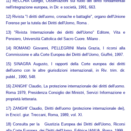
11) RECCHIA Giorgio, Osservazioni sul ruolo dei diritti fondamentali
nell'integrazione europea, in Dir. e società, 1991, 663.
12) Rivista "I diritti dell'uomo, cronache e battaglie", organo dell'Unione
Forense per la tutela dei Diritti dell'Uomo, Roma .
13) "Rivista Internazionale dei diritti dell'Uomo" Editore, Vita e
Pensiero, Università Cattolica del Sacro Cuore. Milano .
14) ROMANO Giovanni, PELLEGRINI Maria Grazia, I ricorsi alla
Commissione e alla Corte Europea dei Diritti dell’Uomo, Giuffré, 1997.
15) SINAGRA Augusto, I rapporti della Corte europea dei diritti
dell'uomo con le altre giurisdizioni internazionali, in Riv. trim. dir.
pubbl., 1990, 548.
16) ZANGHI' Claudio, La protezione internazionale dei diritti dell'uomo.
Roma 1979, Presidenza Consiglio dei Ministri, Servizi Informazione e
proprietà letteraria.
17) ZANGHI' Claudio, Diritti dell'uomo (protezione internazionale dei),
in Encicl. giur. Treccani, Roma, 1989, vol. XI.
18) Consulta per la Giustizia Europea dei Diritti dell'Uomo, Ricorsi
alla Corte Europea dei Diritti dell'Uomo, Editrice IANUA, Roma, 1999