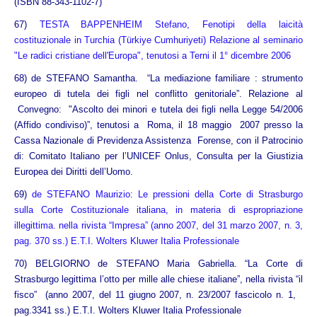
(ISBN 88-343-1102-7)
67)
TESTA BAPPENHEIM Stefano, Fenotipi della laicità
costituzionale in Turchia (Türkiye Cumhuriyeti) Relazione al seminario
"Le radici cristiane dell'Europa", tenutosi a Terni il 1° dicembre 2006
68)
de STEFANO Samantha. “La mediazione familiare : strumento
europeo di tutela dei figli nel conflitto genitoriale”. Relazione al
Convegno: "Ascolto dei minori e tutela dei figli nella Legge 54/2006
(Affido condiviso)”, tenutosi a Roma, il 18 maggio 2007 presso la
Cassa Nazionale di Previdenza Assistenza Forense, con il Patrocinio
di: Comitato Italiano per l’UNICEF Onlus, Consulta per la Giustizia
Europea dei Diritti dell’Uomo
.
69)
de STEFANO Maurizio: Le pressioni della Corte di Strasburgo
sulla Corte Costituzionale italiana, in materia di espropriazione
illegittima. nella rivista “Impresa” (anno 2007, del 31 marzo 2007, n. 3,
pag. 370 ss.) E.T.I. Wolters Kluwer Italia Professionale
70)
BELGIORNO de STEFANO Maria Gabriella. “La Corte di
Strasburgo legittima l’otto per mille alle chiese italiane”, nella rivista “il
fisco” (anno 2007, del 11 giugno 2007, n. 23/2007 fascicolo n. 1,
pag.3341 ss.) E.T.I. Wolters Kluwer Italia Professionale