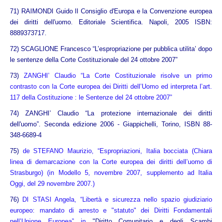
71) RAIMONDI Guido Il Consiglio d'Europa e la Convenzione europea
dei diritti dell'uomo. Editoriale Scientifica. Napoli, 2005 ISBN:
8889373717.
72)
SCAGLIONE Francesco “L’espropriazione per pubblica utilita’ dopo
le sentenze della Corte Costituzionale del 24 ottobre 2007”
73)
ZANGHI’ Claudio “La Corte Costituzionale risolve un primo
contrasto con la Corte europea dei Diritti dell’Uomo ed interpreta l’art.
117 della Costituzione : le Sentenze del 24 ottobre 2007”
74) ZANGHI’ Claudio “La protezione internazionale dei diritti
dell'uomo”. Seconda edizione 2006 - Giappichelli, Torino, ISBN 88-
348-6689-4
75)
de STEFANO Maurizio, “Espropriazioni, Italia bocciata (Chiara
linea di demarcazione con la Corte europea dei diritti dell’uomo di
Strasburgo) (in Modello 5, novembre 2007, supplemento ad Italia
Oggi, del 29 novembre 2007.)
76)
DI STASI Angela, “Libertà e sicurezza nello spazio giudiziario
europeo: mandato di arresto e "statuto" dei Diritti Fondamentali
nell’Unione Europea” in
"Diritto Comunitario e degli Scambi