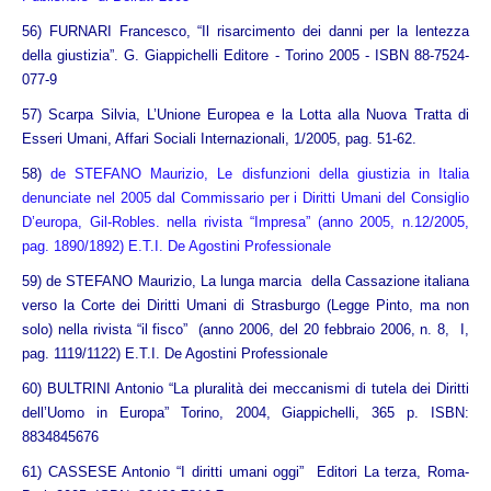
56) FURNARI Francesco, “Il risarcimento dei danni per la lentezza
della giustizia”. G. Giappichelli Editore - Torino 2005 - ISBN 88-7524-
077-9
57) Scarpa Silvia, L’Unione Europea e la Lotta alla Nuova Tratta di
Esseri Umani, Affari Sociali Internazionali, 1/2005, pag. 51-62.
58)
de STEFANO Maurizio, Le disfunzioni della giustizia in Italia
denunciate nel 2005 dal Commissario per i Diritti Umani del Consiglio
D’europa, Gil-Robles. nella rivista “Impresa” (anno 2005, n.12/2005,
pag. 1890/1892) E.T.I. De Agostini Professionale
59)
de STEFANO Maurizio, La lunga marcia della Cassazione italiana
verso la Corte dei Diritti Umani di Strasburgo (Legge Pinto, ma non
solo) nella rivista “il fisco” (anno 2006, del 20 febbraio 2006, n. 8, I,
pag. 1119/1122) E.T.I. De Agostini Professionale
60) BULTRINI Antonio “La pluralità dei meccanismi di tutela dei Diritti
dell’Uomo in Europa” Torino, 2004, Giappichelli, 365 p. ISBN:
8834845676
61) CASSESE Antonio “I diritti umani oggi” Editori La terza, Roma-