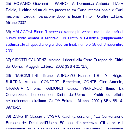
35) ROMANO Giovanni, PARROTTA Domenico Antonio, LIZZA
Egidio, Il diritto ad un giusto processo tra Corte internazionale e Corti
nazionali. L’equa riparazione dopo la legge Pinto. Giuffrè Editore.
Milano 2002.
36)
MALAGONI Elena "I processi vanno più veloci, ma l'Italia sarà di
nuovo sotto esame a febbraio". In Diritto & Giustizia (supplemento
settimanale al quotidiano giuridico on line), numero 38 del 3 novembre
2001.
37) SIROTTI GAUDENZI Andrea, I ricorsi alla Corte Europea dei Diritti
dell'Uomo. Maggioli Editore. 2002 (ISBN 2171.8)
38) NASCIMBENE Bruno, ABRUZZO Franco, BRILLAT Régis,
BULTRINI Antonio, CONFORTI Benedetto, CONTE Gian Antonio,
GRANATA Simona, RAIMONDI Guido, VIARENGO Ilaria: La
Convenzione Europea dei Diritti dell'Uomo. Profili ed effetti
nell'ordinamento italiano. Giuffrè Editore. Milano. 2002 (ISBN 88-14-
09746-1).
39) ZANGHI’ Claudio , VASAK Karel (a cura di ) "La Convenzione
Europea dei Diritti dell’Uomo: 50 anni d’esperienza. Gli attori e i