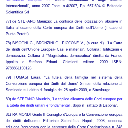
Internazionali", anno 2007 Fasc. n.4/2007, Pp. 657-694 © Editoriale
Scientifica Srl
77) d
e STEFANO Maurizio: La confisca delle lottizzazioni abusive in
Italia all’esame della Corte europea dei Diritti dell’Uomo
(il caso di
Punta Perotti)
78) BISOGNI G., BRONZINI G., PICCONE V., (a cura di) “La Carta
dei diritti dell’Unione Europea- Casi e materiali”. Collana : Istituzioni e
democrazia. Collana di "Magistratura democratica" diretta da Franco
Ippolito e Stefano Erbani. Chimienti editore. 2009 ISBN:
9788861150126
79)
TOMASI Laura, “La tutela della famiglia nel sistema della
Convenzione europea dei Diritti dell’Uomo” Sintesi della relazione al
Seminario sul diritto di famiglia del 28 aprile 2009, a Stras
burgo.
80)
de STEFANO Maurizio, “La triplice alleanza delle Corti europee per
la tutela dei diritti umani e fondamentali,
dopo il Trattato di Lisbona”
.
81)
RAIMONDI Guido Il Consiglio d'Europa e la Convenzione europea
dei diritti dell'uomo. Editoriale Scientifica. Napoli, 2008, seconda
edizione (aggiornata con le sentenze della Corte Costituzionale n. 348