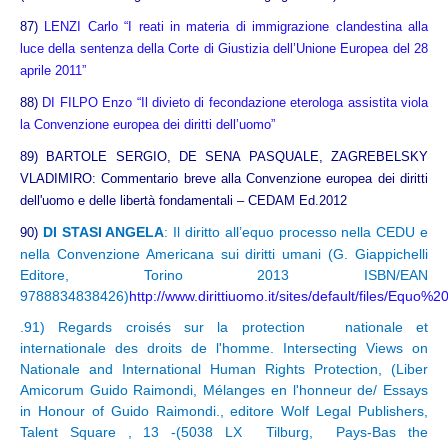
87)
LENZI Carlo “I reati in materia di immigrazione clandestina alla
luce della sentenza della Corte di Giustizia dell’Unione Europea del 28
aprile 2011”
88)
DI FILPO Enzo “Il divieto di fecondazione eterologa assistita viola
la Convenzione europea dei diritti dell’uomo”
89)
BARTOLE SERGIO, DE SENA PASQUALE, ZAGREBELSKY
VLADIMIRO: Commentario breve alla Convenzione europea dei diritti
dell'uomo e delle libertà fondamentali – CEDAM Ed.2012
DI STASI ANGELA
:
Il diritto all’equo processo nella CEDU e
90)
nella Convenzione Americana sui diritti umani (G. Giappichelli
Editore, Torino 2013 ISBN/EAN
9788834838426)
http://www.dirittiuomo.it/sites/default/files/Equo%
.91) Regards croisés sur la protection nationale et
internationale des droits de l'homme. Intersecting Views on
Nationale and International Human Rights Protection, (Liber
Amicorum Guido Raimondi, Mélanges en l'honneur de/ Essays
in Honour of Guido Raimondi., editore Wolf Legal Publishers,
Talent Square , 13 -(5038 LX Tilburg, Pays-Bas the