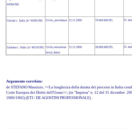
44366/98)
25 ann
Civile, previdenza
21.11.2000
70.000.000.ITL
Calvani c. Italia (n° 44365/98)
25 ann
Civile, esecuzione
21.11.2000
30.000.000.ITL
Catalano c. Italia (n° 46510/99)
lavori, danni
Argomento correlato:
de STEFANO Maurizio, <<La lunghezza della durata dei processi in Italia cond
Corte Europea dei Diritti dell'Uomo>>, (in "Impresa" n. 12 del 31 dicembre 20
1900/1902) (ETI / DE AGOSTINI PROFESSIONALE) .