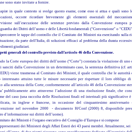
ane sono state invitate a fornire.
capire in quale contesto si svolge questo esame, come esso si attua e quali sono l
icazioni, occorre ricordare brevemente gli elementi essenziali del meccanis
rvisione sull’esecuzione delle sentenze previsto dalla Convenzione europea p
aguardia dei Diritti dell’uomo e delle Libertà fondamentali (“Convenzione” o “CEDU”
ipercorrere le tappe del controllo che il Comitato dei Ministri sta esercitando sulla r
tuazione, da parte dell’Italia, di soluzioni efficaci al problema della durata eccessi
edimenti giudiziari.
petti generali del controllo previsto dall’articolo 46 della Convenzione.
do la Corte europea dei diritti dell’uomo (“Corte”) constata la violazione di uno 
tti sanciti dalla Convenzione in un determinato caso, la sentenza definitiva (cf. art
EDU) viene trasmessa al Comitato dei Ministri, il quale controlla che le autorità 
o interessato attuino tutte le misure necessarie per rispettare il loro obbligo di
tto alla sentenza della Corte, conformemente all’articolo 46 della Convenzione stes
a’ pubblicamente atto attraverso l’adozione di una risoluzione finale, che con
ame del caso (una raccolta delle Risoluzioni finali ed interinali più significative è 
licata, in inglese e francese, in occasione del cinquantesimo anniversario 
enzione nel novembre 2000 - documento H/Conf (2000) 8, disponibile pres
ro d’informazione sui diritti dell’uomo).
omitato dei Ministri è l’organo esecutivo del Consiglio d’Europa e si compone
appresentanti dei Ministeri degli Affari Esteri dei 43 paesi membri. Attualmente, sei
ioni all’anno, di due giorni ciascuna, sono specificamente dedicate all’esercizio del