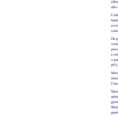
effe
alle 
L’ad
fond
ecces
cors
Da q
viol
proc
e cri
o pr
(97) 
Ment
misu
l’esa
Ques
adot
gius
Mini
grad