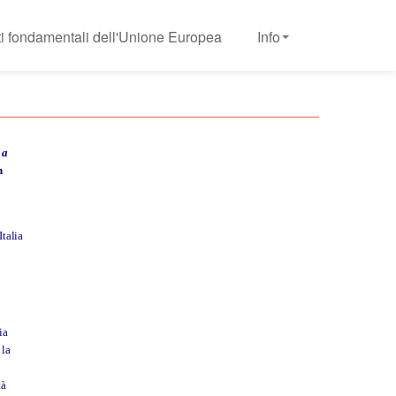
tti fondamentali dell'Unione Europea
Info
 a
n
Italia
ia
 la
tà