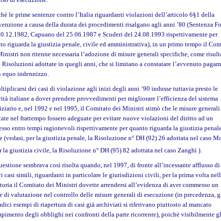
hè le prime sentenze contro l’Italia riguardanti violazioni dell’articolo 6§1 della
enzione a causa della durata dei procedimenti risalgano agli anni ’80 (Sentenza Fo
10.12.1982, Capuano del 25.06.1987 e Scuderi del 24.08.1993 rispettivamente per
to riguarda la giustizia penale, civile ed amministrativa), in un primo tempo il Com
Ministri non ritenne necessaria l’adozione di misure generali specifiche, come risult
e Risoluzioni adottate in quegli anni, che si limitano a constatare l’avvenuto paga
n equo indennizzo.
ltiplicarsi dei casi di violazione agli inizi degli anni ’90 indusse tuttavia presto le
rità italiane a dover prendere provvedimenti per migliorare l’efficienza del sistema
iziario e, nel 1992 e nel 1995, il Comitato dei Ministri stimò che le misure generali
tate nel frattempo fossero adeguate per evitare nuove violazioni del diritto ad un
esso entro tempi ragionevoli rispettivamente per quanto riguarda la giustizia penal
le (vedasi, per la giustizia penale, la Risoluzione n° DH (92) 26 adottata nel caso M
er la giustizia civile, la Risoluzione n° DH (95) 82 adottata nel caso Zanghì
).
uestione sembrava così risolta quando, nel 1997, di fronte all’incessante afflusso di
 casi simili, riguardanti in particolare le giurisdizioni civili, per la prima volta nel
storia il Comitato dei Ministri dovette arrendersi all’evidenza di aver commesso un
re di valutazione nel controllo delle misure generali di esecuzione (in precedenza, g
dici esempi di riapertura di casi già archiviati si riferivano piuttosto al mancato
pimento degli obblighi nei confronti della parte ricorrente), poichè visibilmente gl