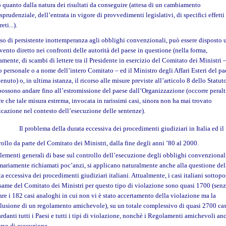
o quanto dalla natura dei risultati da conseguire (attesa di un cambiamento
sprudenziale, dell’entrata in vigore di provvedimenti legislativi, di specifici effetti
eti...).
aso di persistente inottemperanza agli obblighi convenzionali, può essere disposto 
rvento diretto nei confronti delle autorità del paese in questione (nella forma,
amente, di scambi di lettere tra il Presidente in esercizio del Comitato dei Ministri –
lo personale o a nome dell’intero Comitato – ed il Ministro degli Affari Esteri del pa
nuto) o, in ultima istanza, il ricorso alle misure previste all’articolo 8 dello Statuto
possono andare fino all’estromissione del paese dall’Organizzazione (occorre peralt
re che tale misura estrema, invocata in rarissimi casi, sinora non ha mai trovato
icazione nel contesto dell’esecuzione delle sentenze).
Il problema della durata eccessiva dei procedimenti giudiziari in Italia ed il
rollo da parte del Comitato dei Ministri, dalla fine degli anni ’80 al 2000.
elementi generali di base sul controllo dell’esecuzione degli obblighi convenzional
ariamente richiamati poc’anzi, si applicano naturalmente anche alla questione del
a eccessiva dei procedimenti giudiziari italiani. Attualmente, i casi italiani sottopo
esame del Comitato dei Ministri per questo tipo di violazione sono quasi 1700 (sen
are i 182 casi analoghi in cui non vi è stato accertamento della violazione ma la
lusione di un regolamento amichevole), su un totale complessivo di quasi 2700 cas
ardanti tutti i Paesi e tutti i tipi di violazione, nonchè i Regolamenti amichevoli an
orso di esecuzione.