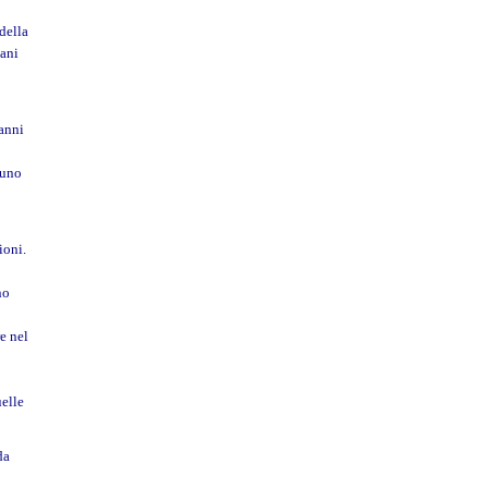
della
iani
 anni
 uno
ioni.
no
e nel
uelle
da