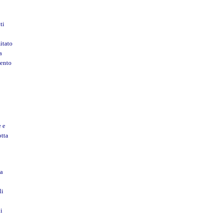
ti
itato
a
mento
e e
otta
la
li
i