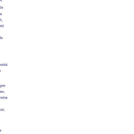
lle
na
i,
sti
la
l
orità
o
 per
one,
entra
nze;
e