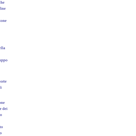
che
fine
ione
ella
luppo
Corte
di
ione
e dei
do
to
lo