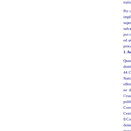
itali
Per 
impl
supe
salv
poi r
ed at
proc
1.
As
Quan
diri
44 C
Stat
effe
ne d
l’es
pubb
Conv
Cent
Il C
dei
r
riun