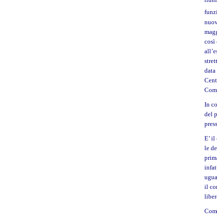
funz
nuov
magg
così
all’
stre
data
Cent
Comi
In co
del p
pres
E’ il
le d
prim
infa
ugua
il co
liber
Come