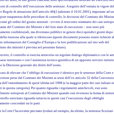
ioni di controllo dell’esecuzione delle sentenze.
A seguito dell’entrata in vigore de
e Regole di attuazione dell’articolo 46§2 (adottate il 10.01.2001), impostate ad u
iore trasparenza delle procedure di controllo, le decisioni del Comitato dei Ministr
 come gli ordini del giorno annotati - ovvero il resoconto sommario dei casi sottopo
esame del Comitato dei Ministri e del loro stato di esecuzione – non sono più
ttamente confidenziali, ma diventano pubblici in genere dieci-quindici giorni dopo 
 della riunione alla quale si riferiscono (questi documenti possono essere richiesti a
ro informazioni del Consiglio d’Europa e la loro pubblicazione sul sito web del
tato dei ministri è prevista nel prossimo futuro).
ncreto, il controllo si esercita attraverso un regolare dialogo diplomatico con le aut
aese interessato e con l’assistenza tecnico-giuridica di un apposito servizio istituit
so la Direzione generale dei diritti dell’uomo.
 caso di rilevare che l’obbligo di esecuzione è identico per le sentenze della Corte e
ecisioni prese dal Comitato dei Ministri ai sensi dell’ex articolo 32 della Convenzi
a dell’emendamento di quest’ultima nel 1998 (e la maggior parte dei casi italiani ri
tti in questa categoria). Per quanto riguarda i regolamenti amichevoli, essi sono
lmente sottoposti al Comitato dei Ministri quando essi rivestono la forma di sente
ntrollo esercitato riguarda tuttavia in questi casi l’esecuzione degli obblighi
amente concordati tra le parti.
 la Corte l’ha sovente precisato (v
edasi ad esempio, da ultimo, la sentenza Scozzari 