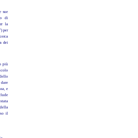
e sue
mo di
er la
) per
icerca
va dei
o più
icolo
dello
 dare
sa, e
clude
stata
della
so il
le