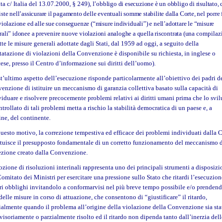
ta c/ Italia del 13.07.2000, § 249)
, l’obbligo di esecuzione è un obbligo di risultato, 
ste nell’assicurare il pagamento delle eventuali somme stabilite dalla Corte, nel porre 
violazione ed alle sue conseguenze (“misure individuali”) e nell’adottare le “misure
rali” idonee a prevenire nuove violazioni analoghe a quella riscontrata (u
na compilaz
tte le misure generali adottate dagli Stati, dal 1959 ad oggi, a seguito della
tatazione di violazioni della Convenzione è disponibile su richiesta, in inglese o
cese, presso il Centro d’informazione sui diritti dell’uomo)
.
t’ultimo aspetto dell’esecuzione risponde particolarmente all’obiettivo dei padri d
enzione di istituire un meccanismo di garanzia collettiva basato sulla capacità di
viduare e risolvere precocemente problemi relativi ai diritti umani prima che lo svi
trollato di tali problemi metta a rischio la stabilità democratica di un paese e, a
ine, del continente.
questo motivo, la correzione tempestiva ed efficace dei problemi individuati dalla 
ituisce il presupposto fondamentale di un corretto funzionamento del meccanismo 
ezione creato dalla Convenzione.
ozione di risoluzioni interinali rappresenta uno dei principali strumenti a disposiz
Comitato dei Ministri per esercitare una pressione sullo Stato che ritardi l’esecuzion
ri obblighi invitandolo a conformarvisi nel più breve tempo possibile e/o prenden
delle misure in corso di attuazione, che consentono di “giustificare” il ritardo,
ialmente quando il problema all’origine della violazione della Convenzione sia sta
visoriamente o parzialmente risolto ed il ritardo non dipenda tanto dall’inerzia del