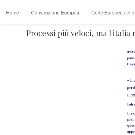
Home
Convenzione Europea
Corte Europea dei dir
Processi più veloci, ma l'italia 
MAL
febb
line
« Il 
per r
Ele
Intr
Il 2
prel
ques
appr