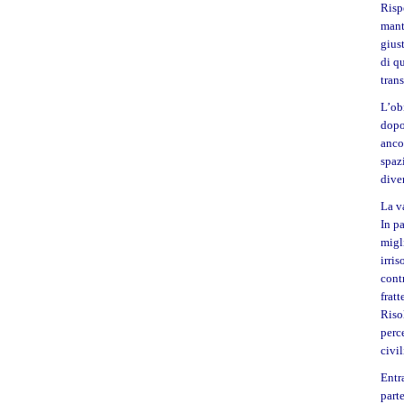
Risp
mant
giust
di q
trans
L’ob
dopo
anco
spaz
dive
La v
In pa
migl
irris
cont
frat
Riso
perc
civil
Entr
parte