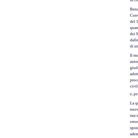
Benc
Conv
del 
quan
dei 
dall
di u
Il mo
auto
giud
adot
proc
civi
e, p
La q
nuovi
sua 
erro
spora
adem