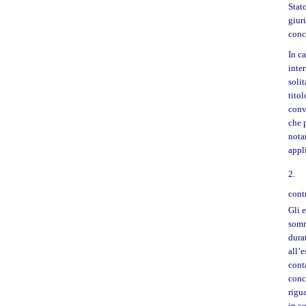
Stat
giuri
concr
In c
inte
solit
tito
conve
che 
nota
appl
2.
cont
Gli 
somm
durat
all’
cont
conc
rigu
in c