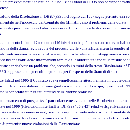
tti dei provvedimenti indicati nelle Risoluzioni finali del 1995 non corrispondevan
attese.
ozione della Risoluzione n° DH (97) 336 nel luglio del 1997 segna pertanto una sv
amentale nell’approccio del Comitato dei Ministri verso il problema della durata
siva dei procedimenti in Italia e costituisce l’inizio del ciclo di controllo tuttora in
o.
uel momento infatti, il Comitato dei Ministri non ha più chiuso un solo caso italia
azione della durata ragionevole del processo civile - una misura estesa in seguito ai
edimenti amministrativi e penali – e soprattutto ha adottato un atteggiamento più 
tico nei confronti delle informazioni fornite dalle autorità italiane sulle misure adot
eviste per risolvere un problema che, secondo i termini della stessa Risoluzione n°
336, rappresenta un pericolo importante per il rispetto dello Stato di diritto.
re infatti nel 1995 il Comitato aveva semplicemente atteso l’entrata in vigore dell
re che le autorità italiane avevano giudicato sufficienti allo scopo, a partire dal 19
me si concentra sui risultati effettivi delle riforme promesse.
to mutamento di prospettiva è particolarmente evidente nelle Risoluzioni interinal
tate nel 1999 (Risoluzioni interinali n° DH (99) 436 e 437 relative rispettivamente 
tizia civile ed amministrativa), ove viene esplicitamente indicato che il Comitato d
stri si riserva di valutare ulteriormente se le misure annunciate siano effettivamente
o di prevenire nuove violazioni della Convenzione.