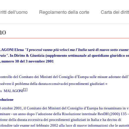
itti dell'uomo
Regolamento della corte
Carta dei diri
no
AGONI Elena
"I processi vanno più veloci ma l'Italia sarà di nuovo sotto esame
raio"
. In Diritto & Giustizia (supplemento settimanale al quotidiano giuridico o
), numero 38 del 3 novembre 2001
controllo del Comitato dei Ministri del Consiglio d’Europa sulle misure adottate dall’
isolvere il problema della durata eccessiva dei procedimenti giudiziari »
[1]
na MALAGONI
oduzione
-3 ottobre 2001, il Comitato dei Ministri del Consiglio d’Europa ha riesaminato in v
iminare - un anno dopo l’adozione della Risoluzione interinale ResDH (2000) 135 -
tione della durata eccessiva dei procedimenti giudiziari in Italia e ha deciso di
ofondire tale esame nel febbraio 2002 alla luce di nuove informazioni che le autori