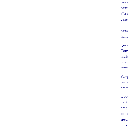
Giun
consi
alla 
gene
di tu
cons
fran
Ques
Conv
indi
incon
term
Per 
cost
prot
L’ad
del 
prop
atto 
spec
prov