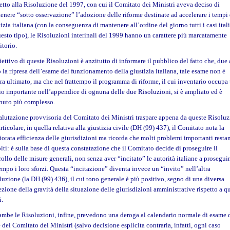
etto alla Risoluzione del 1997, con cui il Comitato dei Ministri aveva deciso di
enere “sotto osservazione” l’adozione delle riforme destinate ad accelerare i tempi 
izia italiana (con la conseguenza di mantenere all’ordine del giorno tutti i casi ital
uesto tipo), le Risoluzioni interinali del 1999 hanno un carattere più marcatamente
itorio.
iettivo di queste Risoluzioni è anzitutto di informare il pubblico del fatto che, due
 la ripresa dell’esame del funzionamento della giustizia italiana, tale esame non è
ra ultimato, ma che nel frattempo il programma di riforme, il cui inventario occupa
io importante nell’appendice di ognuna delle due Risoluzioni, si è ampliato ed è
nuto più complesso.
alutazione provvisoria del Comitato dei Ministri traspare appena da queste Risoluz
rticolare, in quella relativa alla giustizia civile (DH (99) 437), il Comitato nota la
iorata efficienza delle giurisdizioni ma ricorda che molti problemi importanti resta
olti: è sulla base di questa constatazione che il Comitato decide di proseguire il
rollo delle misure generali, non senza aver “incitato” le autorità italiane a proseguir
tempo i loro sforzi. Questa “incitazione” diventa invece un “invito” nell’altra
luzione (la DH (99) 436), il cui tono generale è più positivo, segno di una diversa
ezione della gravità della situazione delle giurisdizioni amministrative rispetto a q
i.
ambe le Risoluzioni, infine, prevedono una deroga al calendario normale di esame 
 del Comitato dei Ministri (salvo decisione esplicita contraria, infatti, ogni caso