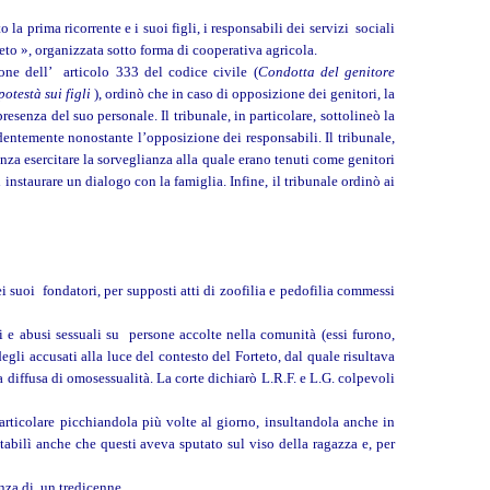
 la prima ricorrente e i suoi figli, i responsabili dei servizi sociali
rteto », organizzata sotto forma di cooperativa agricola.
one dell’ articolo 333 del codice civile (
Condotta del genitore
otestà sui figli
), ordinò che in caso di opposizione dei genitori, la
resenza del suo personale. Il tribunale, in particolare, sottolineò la
dentemente nonostante l’opposizione dei responsabili. Il tribunale,
enza esercitare la sorveglianza alla quale erano tenuti come genitori
instaurare un dialogo con la famiglia. Infine, il tribunale ordinò ai
ei suoi fondatori, per supposti atti di zoofilia e pedofilia commessi
e abusi sessuali su persone accolte nella comunità (essi furono,
egli accusati alla luce del contesto del Forteto, dal quale risultava
ica diffusa di omosessualità. La corte dichiarò L.R.F. e L.G. colpevoli
ticolare picchiandola più volte al giorno, insultandola anche in
tabilì anche che questi aveva sputato sul viso della ragazza e, per
enza di un tredicenne.