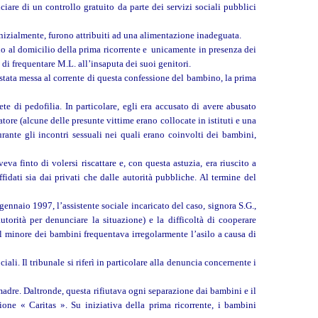
iare di un controllo gratuito da parte dei servizi sociali pubblici
inizialmente, furono attribuiti ad una alimentazione inadeguata.
o al domicilio della prima ricorrente e unicamente in presenza dei
ò di frequentare M.L. all’insaputa dei suoi genitori.
stata messa al corrente di questa confessione del bambino, la prima
e di pedofilia. In particolare, egli era accusato di avere abusato
tore (alcune delle presunte vittime erano collocate in istituti e una
rante gli incontri sessuali nei quali erano coinvolti dei bambini,
va finto di volersi riscattare e, con questa astuzia, era riuscito a
fidati sia dai privati che dalle autorità pubbliche. Al termine del
gennaio 1997, l’assistente sociale incaricato del caso, signora S.G.,
autorità per denunciare la situazione) e la difficoltà di cooperare
il minore dei bambini frequentava irregolarmente l’asilo a causa di
ali. Il tribunale si riferì in particolare alla denuncia concernente i
 madre. Daltronde, questa rifiutava ogni separazione dai bambini e il
ione « Caritas ». Su iniziativa della prima ricorrente, i bambini