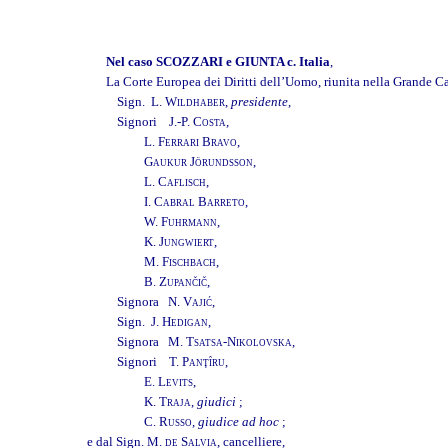
Nel caso SCOZZARI e GIUNTA c. Italia
,
La Corte Europea dei Diritti dell’Uomo, riunita nella Grande C
Sign. L.
Wildhaber
,
presidente
,
Signori J.-P.
Costa
,
L.
Ferrari Bravo
,
Gaukur
Jörundsson
,
L.
Caflisch
,
I.
Cabral Barreto
,
W.
Fuhrmann,
K.
Jungwiert
,
M.
Fischbach
,
B.
Zupančič
,
Signora N.
Vajić,
Sign. J.
Hedigan
,
Signora M.
Tsatsa-Nikolovska
,
Signori T.
Panţîru
,
E.
Levits
,
K.
Traja
,
giudici
;
C. Russo
,
giudice ad hoc
;
e dal Sign.
M. de Salvia
, cancelliere,