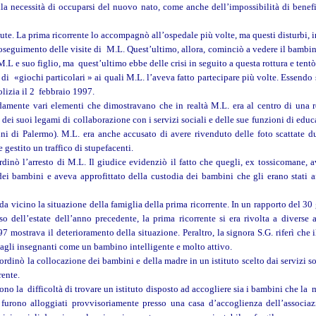
ella necessità di occuparsi del nuovo nato, come anche dell’impossibilità di benefic
ute. La prima ricorrente lo accompagnò all’ospedale più volte, ma questi disturbi, 
oseguimento delle visite di M.L. Quest’ultimo, allora, cominciò a vedere il bambin
a M.L e suo figlio, ma quest’ultimo ebbe delle crisi in seguito a questa rottura e tent
 «giochi particolari » ai quali M.L. l’aveva fatto partecipare più volte. Essendo 
olizia il 2 febbraio 1997.
damente vari elementi che dimostravano che in realtà M.L. era al centro di una ret
ei suoi legami di collaborazione con i servizi sociali e delle sue funzioni di educa
nni di Palermo). M.L. era anche accusato di avere rivenduto delle foto scattate du
 gestito un traffico di stupefacenti.
dinò l’arresto di M.L. Il giudice evidenziò il fatto che quegli, ex tossicomane, ave
dei bambini e aveva approfittato della custodia dei bambini che gli erano stati af
da vicino la situazione della famiglia della prima ricorrente. In un rapporto del 30 
rso dell’estate dell’anno precedente, la prima ricorrente si era rivolta a diverse 
mostrava il deterioramento della situazione. Peraltro, la signora S.G. riferì che 
dagli insegnanti come un bambino intelligente e molto attivo.
ordinò la collocazione dei bambini e della madre in un istituto scelto dai servizi soci
rente.
ono la difficoltà di trovare un istituto disposto ad accogliere sia i bambini che la
 furono alloggiati provvisoriamente presso una casa d’accoglienza dell’associaz