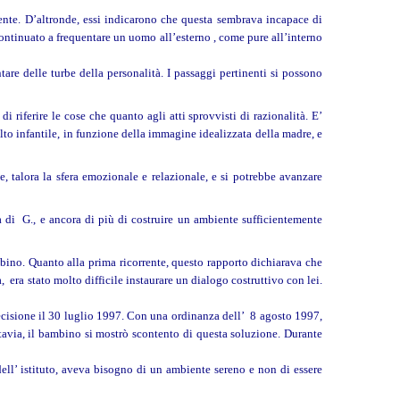
rente. D’altronde, essi indicarono che questa sembrava incapace di
ontinuato a frequentare un uomo all’esterno , come pure all’interno
re delle turbe della personalità. I passaggi pertinenti si possono
riferire le cose che quanto agli atti sprovvisti di razionalità. E’
to infantile, in funzione della immagine idealizzata della madre, e
, talora la sfera emozionale e relazionale, e si potrebbe avanzare
a di G., e ancora di più di costruire un ambiente sufficientemente
ino. Quanto alla prima ricorrente, questo rapporto dichiarava che
 era stato molto difficile instaurare un dialogo costruttivo con lei.
 decisione il 30 luglio 1997. Con una ordinanza dell’ 8 agosto 1997,
tavia, il bambino si mostrò scontento di questa soluzione. Durante
dell’ istituto, aveva bisogno di un ambiente sereno e non di essere