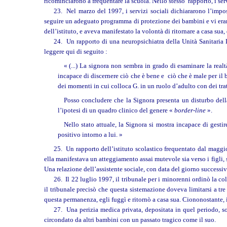
ricominciarono a frequentare la scuola. Nello stesso rapporto, i serv
23. Nel marzo del 1997, i servizi sociali dichiararono l’impos
seguire un adeguato programma di protezione dei bambini e vi erano
dell’istituto, e aveva manifestato la volontà di ritornare a casa sua,
24. Un rapporto di una neuropsichiatra della Unità Sanitaria L
leggere qui di seguito :
« (...) La signora non sembra in grado di esaminare la real
incapace di discernere ciò che è bene e ciò che è male per il
dei momenti in cui colloca G. in un ruolo d’adulto con dei trat
Posso concludere che la Signora presenta un disturbo della
l’ipotesi di un quadro clinico del genere «
border-line
».
Nello stato attuale, la Signora si mostra incapace di gest
positivo intorno a lui. »
25. Un rapporto dell’istituto scolastico frequentato dal magg
ella manifestava un atteggiamento assai mutevole sia verso i figli, 
Una relazione dell’assistente sociale, con data del giorno successiv
26. Il 22 luglio 1997, il tribunale per i minorenni ordinò la co
il tribunale precisò che questa sistemazione doveva limitarsi a t
questa permanenza, egli fuggì e ritornò a casa sua. Ciononostante, i s
27. Una perizia medica privata, depositata in quel periodo, sot
circondato da altri bambini con un passato tragico come il suo.