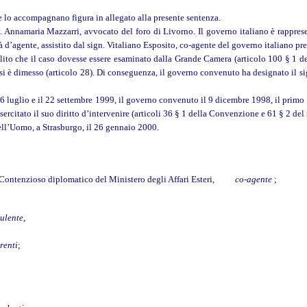
che lo accompagnano figura in allegato alla presente sentenza.
vv. Annamaria Mazzarri, avvocato del foro di Livorno. Il governo italiano è rappre
 d’agente, assistito dal sign. Vitaliano Esposito, co-agente del governo italiano pr
lito che il caso dovesse essere esaminato dalla Grande Camera (articolo 100 § 1 del 
si è dimesso (articolo 28). Di conseguenza, il governo convenuto ha designato il si
6 luglio e il 22 settembre 1999, il governo convenuto il 9 dicembre 1998, il primo m
ercitato il suo diritto d’intervenire (articoli 36 § 1 della Convenzione e 61 § 2 del
dell’Uomo, a Strasburgo, il 26 gennaio 2000.
del Contenzioso diplomatico del Ministero degli Affari Esteri,
co-agente
;
ulente
,
renti
;