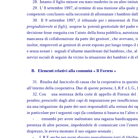
28. Intanto il figlio minore era stato trasferito in un altro istitut
29. L’ 8 settembre 1997, al termine di una riunione alla quale pre
competenti conclusero sulla necessità di allontanare i bambini dal
30. Il 9 settembre 1997, il tribunale per i minorenni di Fir
pregiudizievole ai figli),
sospese la potestà genitoriale del padre e 
decisione fosse eseguita con l’aiuto della forza pubblica, autorizzan
mancanza di collaborazione da parte dei genitori , che avevano, in
inoltre, rimproverò ai genitori di avere esposto per lungo tempo il 
e senza notare i segnali d’allarme manifestati dal bambino, che, al 
servizi sociali di seguire da vicino la situazione dei bambini e di e
B. Elementi relativi alla comunità « Il Forteto »
31. Risulta dal fascicolo di causa che la cooperativa in questio
all’interno della cooperativa. Due di queste persone, L.R.F. e L.G., 
32. Con una sentenza della corte di appello di Firenze del 3
peraltro, prosciolti dagli altri capi di imputazione per insufficien
sia una istigazione da parte dei suoi responsabili alla rottura dei ra
in particolare per i seguenti capi (la condanna si basava tra l’altro 
- entrambi per avere maltrattato una ragazza handicappata di
presenza di altre persone, impedendole di comunicare con l’esterno
disprezzo, le aveva mostrato il suo organo sessuale ;
- L.R.F. anche per avere abusato sessualmente (
atti di libidin