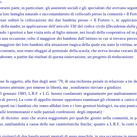
o.
sero parte, in particolare, gli assistenti sociali e gli specialisti che avevano seguito
la loro famiglia naturale e raccomandarono di collocarli presso la comunità « Il Fo
enze ordinò la collocazione dei due bambini presso « Il Forteto », in applicazi
della madre, in applicazione dell’articolo 330 del codice civile (
Decadenza dalla p
do i genitori a fare visita solo al figlio minore, nei locali della cooperativa ed in p
 una occasione, tolto il maggiore dei bambini dall’istituto in cui si trovava prece
maggiore dei loro bambini alla situazione tragica della quale era stato la vittima, s
contrario, non erano sfuggiti al personale della scuola, che aveva invano cercato di 
laborare, a partire dai risultati di questa osservazione, un progetto di rieducazione.
ne fu oggetto, alla fine degli anni ‘70, di una inchiesta penale in relazione a tre d
furono arrestate, poi rimesse in libertà, ma , nondimeno rinviate a giudizio.
 gennaio 1985, L.R.F. e L.G. furono condannati segnatamente per maltrattamenti 
za di prove). La corte di appello ritenne opportuno esaminare gli elementi a carico d
pporti tra i bambini che erano affidati loro e i loro genitori biologici, sia una prat
sulle testimonianze e sulle parziali confessioni degli imputati) :
 diciotto anni che avava soggiornato per qualche giorno nella comunità, in par
, umiliandola a causa delle sue caratteristiche fisiche; quanto a L.R.F., la corte s
e violenti
) di due handicappati mentali di sesso maschile, in una occasione in pres