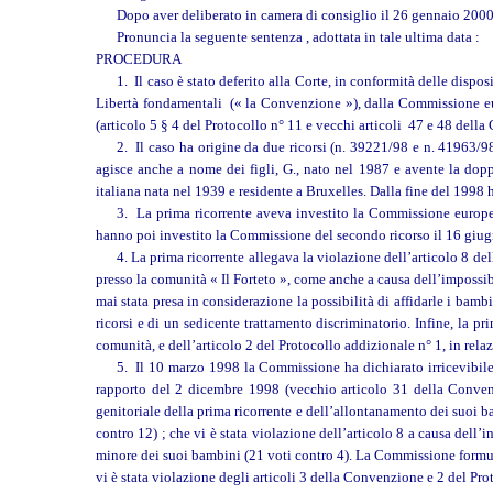
Dopo aver deliberato in camera di consiglio il 26 gennaio 2000 
Pronuncia la seguente sentenza , adottata in tale ultima data :
PROCEDURA
1. Il caso è stato deferito alla Corte, in conformità delle disp
Libertà fondamentali (« la Convenzione »), dalla Commissione eur
(articolo 5 § 4 del Protocollo n° 11 e vecchi articoli 47 e 48 dell
2. Il caso ha origine da due ricorsi (n. 39221/98 e n. 41963/98 
agisce anche a nome dei figli, G., nato nel 1987 e avente la doppi
italiana nata nel 1939 e residente a Bruxelles. Dalla fine del 1998 h
3. La prima ricorrente aveva investito la Commissione europea
hanno poi investito la Commissione del secondo ricorso il 16 giugno 
4. La prima ricorrente allegava la violazione dell’articolo 8 del
presso la comunità « Il Forteto », come anche a causa dell’impossibi
mai stata presa in considerazione la possibilità di affidarle i bam
ricorsi e di un sedicente trattamento discriminatorio. Infine, la pr
comunità, e dell’articolo 2 del Protocollo addizionale n° 1, in rela
5. Il 10 marzo 1998 la Commissione ha dichiarato irricevibile 
rapporto del 2 dicembre 1998 (vecchio articolo 31 della Conven
genitoriale della prima ricorrente e dell’allontanamento dei suoi b
contro 12) ; che vi è stata violazione dell’articolo 8 a causa dell’
minore dei suoi bambini (21 voti contro 4). La Commissione formula 
vi è stata violazione degli articoli 3 della Convenzione e 2 del Pr