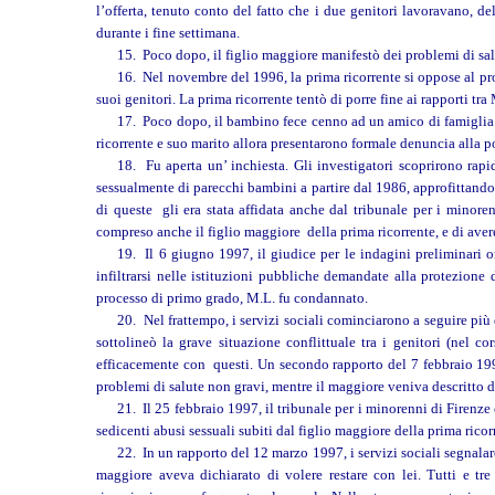
l’offerta, tenuto conto del fatto che i due genitori lavoravano, d
durante i fine settimana.
15. Poco dopo, il figlio maggiore manifestò dei problemi di sal
16. Nel novembre del 1996, la prima ricorrente si oppose al pr
suoi genitori. La prima ricorrente tentò di porre fine ai rapporti tr
17. Poco dopo, il bambino fece cenno ad un amico di famiglia di
ricorrente e suo marito allora presentarono formale denuncia alla p
18. Fu aperta un’ inchiesta. Gli investigatori scoprirono rapi
sessualmente di parecchi bambini a partire dal 1986, approfittando d
di queste gli era stata affidata anche dal tribunale per i minore
compreso anche il figlio maggiore della prima ricorrente, e di avere
19. Il 6 giugno 1997, il giudice per le indagini preliminari or
infiltrarsi nelle istituzioni pubbliche demandate alla protezione 
processo di primo grado, M.L. fu condannato.
20. Nel frattempo, i servizi sociali cominciarono a seguire più 
sottolineò la grave situazione conflittuale tra i genitori (nel co
efficacemente con questi. Un secondo rapporto del 7 febbraio 1997 
problemi di salute non gravi, mentre il maggiore veniva descritto 
21. Il 25 febbraio 1997, il tribunale per i minorenni di Firenze 
sedicenti abusi sessuali subiti dal figlio maggiore della prima ricor
22. In un rapporto del 12 marzo 1997, i servizi sociali segnalar
maggiore aveva dichiarato di volere restare con lei. Tutti e tre