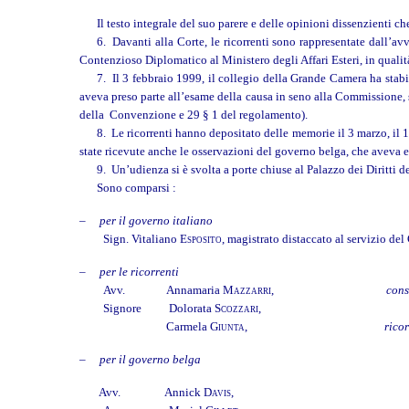
Il testo integrale del suo parere e delle opinioni dissenzienti 
6. Davanti alla Corte, le ricorrenti sono rappresentate dall’a
Contenzioso Diplomatico al Ministero degli Affari Esteri, in qualità
7. Il 3 febbraio 1999, il collegio della Grande Camera ha stabi
aveva preso parte all’esame della causa in seno alla Commissione, 
della Convenzione e 29 § 1 del regolamento).
8. Le ricorrenti hanno depositato delle memorie il 3 marzo, il 1
state ricevute anche le osservazioni del governo belga, che aveva es
9. Un’udienza si è svolta a porte chiuse al Palazzo dei Diritti 
Sono comparsi :
–
per il governo italiano
Sign. Vitaliano
Esposito
, magistrato distaccato al servizio 
–
per le ricorrenti
Avv.
Annamaria
Mazzarri
,
cons
Signore
Dolorata
Scozzari
,
Carmela
Giunta
,
ricor
–
per il governo belga
Avv.
Annick
Davis
,