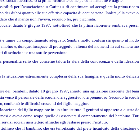
izi sociali descrissero la prima ricorrente come persona instabile e fragile.
sibilità per l’associazione « Caritas » di continuare ad accogliere la prima ricor
 dei dubbi quanto alle sue effettive capacità di occuparsene. Inoltre, ella aveva c
 dato che il marito non l’aveva, secondo lei, più picchiata.
ocale, datato 9 giugno 1997, sottolineò che la prima ricorrente sembrava presenta
tà e trarne un comportamento adeguato. Sembra molto confusa sia quanto al modo di 
 bambino e, dunque, incapace di proteggerlo ; alterna dei momenti in cui sembra mol
ti di seduzione e una sottile perversione.
 personalità serio che concerne talora la sfera della conoscenza e della ideazione
ire la situazione estremamente complessa della sua famiglia e quella molto delicat
iore dei bambini, datato 10 giugno 1997, annotò una agitazione crescente del bamb
sia verso il personale della scuola, ora aggressivo, ora premuroso. Secondo la scuola,
o, confermò le difficoltà crescenti del figlio maggiore.
llocazione del figlio maggiore in un altro istituto. I genitori si opposero a questa
re mesi e aveva come scopo quello di osservare il comportamento del bambino. Tut
ervizi sociali insistetterò affinchè egli restasse presso l’istituto.
tolineò che il bambino, che era terrorizzato dal prete incaricato della direzione 