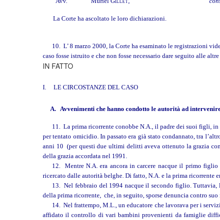
Avv.
Muriel
Gillet
,
con
La Corte ha ascoltato le loro dichiarazioni.
10. L’ 8 marzo 2000, la Corte ha esaminato le registrazioni vide
caso fosse istruito e che non fosse necessario dare seguito alle alt
IN FATTO
I. LE CIRCOSTANZE DEL CASO
A. Avvenimenti che hanno condotto le autorità ad intervenire
11. La prima ricorrente conobbe N.A., il padre dei suoi figli, in 
per tentato omicidio. In passato era già stato condannato, tra l’al
anni 10 (per questi due ultimi delitti aveva ottenuto la grazia con
della grazia accordata nel 1991.
12. Mentre N.A. era ancora in carcere nacque il primo figlio .
ricercato dalle autorità belghe. Di fatto, N.A. e la prima ricorrente era
13. Nel febbraio del 1994 nacque il secondo figlio. Tuttavia, l
della prima ricorrente, che, in seguito, sporse denuncia contro suo
14. Nel frattempo, M.L., un educatore che lavorava per i servizi
affidato il controllo di vari bambini provenienti da famiglie diffic