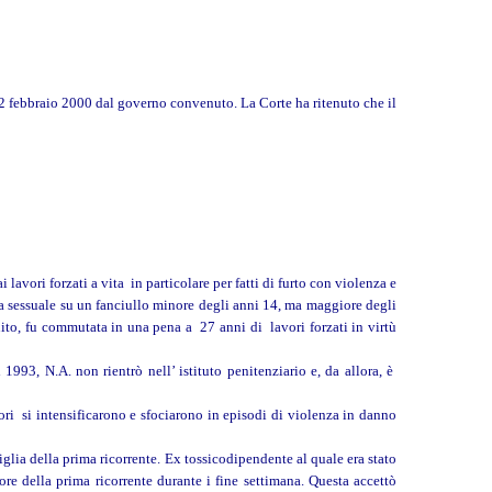
l 2 febbraio 2000 dal governo convenuto. La Corte ha ritenuto che il
lavori forzati a vita in particolare per fatti di furto con violenza e
nza sessuale su un fanciullo minore degli anni 14, ma maggiore degli
guito, fu commutata in una pena a 27 anni di lavori forzati in virtù
993, N.A. non rientrò nell’ istituto penitenziario e, da allora, è
ori si intensificarono e sfociarono in episodi di violenza in danno
iglia della prima ricorrente. Ex tossicodipendente al quale era stato
giore della prima ricorrente durante i fine settimana. Questa accettò