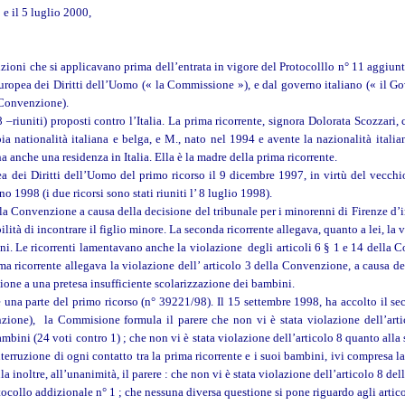
e il 5 luglio 2000,
osizioni che si applicavano prima dell’entrata in vigore del Protocolllo n° 11 aggiu
opea dei Diritti dell’Uomo (« la Commissione »), e dal governo italiano (« il Go
a Convenzione).
–riuniti) proposti contro l’Italia. La prima ricorrente, signora Dolorata Scozzari, 
a nationalità italiana e belga, e M., nato nel 1994 e avente la nazionalità itali
a anche una residenza in Italia. Ella è la madre della prima ricorrente.
 dei Diritti dell’Uomo del primo ricorso il 9 dicembre 1997, in virtù del vecchi
1998 (i due ricorsi sono stati riuniti l’ 8 luglio 1998).
la Convenzione a causa della decisione del tribunale per i minorenni di Firenze d’int
lità di incontrare il figlio minore. La seconda ricorrente allegava, quanto a lei, la 
bini. Le ricorrenti lamentavano anche la violazione degli articoli 6 § 1 e 14 della C
ima ricorrente allegava la violazione dell’ articolo 3 della Convenzione, a causa de
zione a una pretesa insufficiente scolarizzazione dei bambini.
una parte del primo ricorso (n° 39221/98). Il 15 settembre 1998, ha accolto il sec
zione), la Commisione formula il parere che non vi è stata violazione dell’art
ambini (24 voti contro 1) ; che non vi è stata violazione dell’articolo 8 quanto alla
interruzione di ogni contatto tra la prima ricorrente e i suoi bambini, ivi compresa l
inoltre, all’unanimità, il parere : che non vi è stata violazione dell’articolo 8 d
otocollo addizionale n° 1 ; che nessuna diversa questione si pone riguardo agli artic