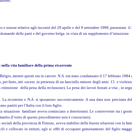
sulenti
.
o e sonore relative agli incontri del 29 aprile e del 9 settembre 1999, presentate i
re domande delle parti e del governo belga in vista di un supplemento d’istruzione.
 nella vita familiare della prima ricorrente
Belgio, mentre questi era in carcere. N.A. era stato condannato il 17 febbraio 1984 ai 
tro, per furto, atti osceni in presenza di un fanciullo minore degli anni 15 e viole
 estinzione della pena della reclusione). La pena dei lavori forzati a vita , in se
 La ricorrente e N.A. si sposarono successivamente. A una data non precisata del 1
no partiti per l’Italia con il loro figlio.
a situazione familiare aveva cominciato a deteriorarsi. Le controversie tra i genit
 marito (l’esito di questo procedimento non è conosciuto).
 sociali della provincia di Firenze, aveva stabilito delle buone relazioni con la fam
ili e collocati in istituti, egli si offrì di occuparsi gratuitamente del figlio mag