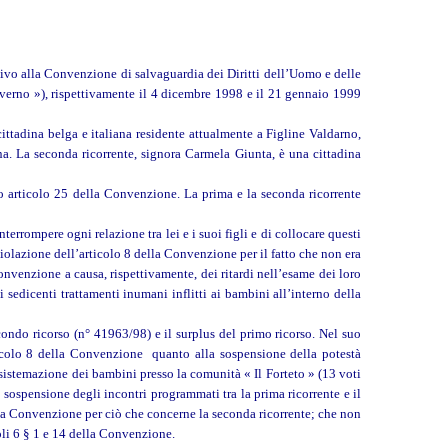
ntivo alla Convenzione di salvaguardia dei Diritti dell’Uomo e delle
verno »), rispettivamente il 4 dicembre 1998 e il 21 gennaio 1999
cittadina belga e italiana residente attualmente a Figline Valdarno,
ana. La seconda ricorrente, signora Carmela Giunta, è una cittadina
o articolo 25 della Convenzione. La prima e la seconda ricorrente
errompere ogni relazione tra lei e i suoi figli e di collocare questi
violazione dell’articolo 8 della Convenzione per il fatto che non era
onvenzione a causa, rispettivamente, dei ritardi nell’esame dei loro
i sedicenti trattamenti inumani inflitti ai bambini all’interno della
ondo ricorso (n° 41963/98) e il surplus del primo ricorso. Nel suo
icolo 8 della Convenzione quanto alla sospensione della potestà
 sistemazione dei bambini presso la comunità « Il Forteto » (13 voti
a sospensione degli incontri programmati tra la prima ricorrente e il
ella Convenzione per ciò che concerne la seconda ricorrente; che non
oli 6 § 1 e 14 della Convenzione.