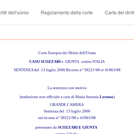
itti dell'uomo
Regolamento della corte
Carta dei diri
Corte Europea dei Diritti dell'Uomo
CASO
SCOZZARI
e GIUNTA contro ITALIA
SENTENZA del 13 luglio 2000 Ricorso n° 39221/98 et 41963/98
La sentenza così motiva
(traduzione non ufficiale a cura di Maria Antonia
Lorusso
)
GRANDE CAMERA
Sentenza del 13 luglio 2000
sul ricorso n° 39221/98 e 41963/98
presentato da
SCOZZARI E GIUNTA
contro l’ Italia