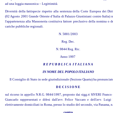
ad una loggia massonica – Legittimità.
Diversità della fattispecie rispetto alla sentenza della
Corte Europea dei Diri
Info
(02 Agosto 2001 Grande Oriente d’Italia di Palazzo Giustiniani contro Italia) n
l'appartenenza alla Massoneria costituiva fattore preclusivo della nomina o d
cariche pubbliche regionali.
N. 5881/2003
Reg. Dec.
N. 9844 Reg. Ric.
Anno 1997
R E P U B B L I C A I T A L I A N A
IN NOME DEL POPOLO ITALIANO
Il Consiglio di Stato in sede giurisdizionale (Sezione Quarta) ha pronunciat
D E C I S I O N E
sul ricorso in appello N.R.G. 9844/1997, proposto dai sigg.ri SIVERI Franc
Giancarlo rappresentati e difesi dall'avv. Felice Vaccaro e dell'avv. Lui
elettivamente domiciliati in Roma, presso lo studio del secondo, via Panama, n
contro