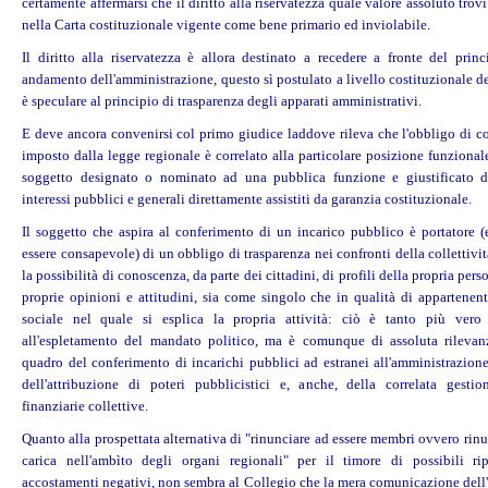
certamente affermarsi che il diritto alla riservatezza quale valore assoluto trovi 
nella Carta costituzionale vigente come bene primario ed inviolabile.
Il diritto alla riservatezza è allora destinato a recedere a fronte del prin
andamento dell'amministrazione, questo sì postulato a livello costituzionale del
è speculare al principio di trasparenza degli apparati amministrativi.
E deve ancora convenirsi col primo giudice laddove rileva che l'obbligo di 
imposto dalla legge regionale è correlato alla particolare posizione funzionale
soggetto designato o nominato ad una pubblica funzione e giustificato d
interessi pubblici e generali direttamente assistiti da garanzia costituzionale.
Il soggetto che aspira al conferimento di un incarico pubblico è portatore (
essere consapevole) di un obbligo di trasparenza nei confronti della collettivi
la possibilità di conoscenza, da parte dei cittadini, di profili della propria pers
proprie opinioni e attitudini, sia come singolo che in qualità di appartenent
sociale nel quale si esplica la propria attività: ciò è tanto più vero 
all'espletamento del mandato politico, ma è comunque di assoluta rileva
quadro del conferimento di incarichi pubblici ad estranei all'amministrazione
dell'attribuzione di poteri pubblicistici e, anche, della correlata gestio
finanziarie collettive.
Quanto alla prospettata alternativa di "rinunciare ad essere membri ovvero rin
carica nell'ambìto degli organi regionali" per il timore di possibili ri
accostamenti negativi, non sembra al Collegio che la mera comunicazione dell