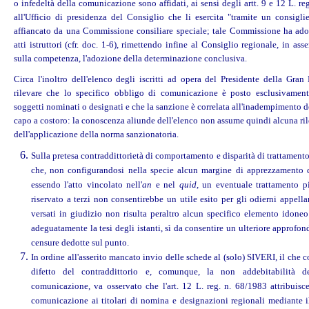
o infedeltà della comunicazione sono affidati, ai sensi degli artt. 9 e 12 L. re
all'Ufficio di presidenza del Consiglio che li esercita "tramite un consiglie
affiancato da una Commissione consiliare speciale; tale Commissione ha adott
atti istruttori (cfr. doc. 1-6), rimettendo infine al Consiglio regionale, in as
sulla competenza, l'adozione della determinazione conclusiva.
Circa l'inoltro dell'elenco degli iscritti ad opera del Presidente della Gran
rilevare che lo specifico obbligo di comunicazione è posto esclusivamen
soggetti nominati o designati e che la sanzione è correlata all'inadempimento d
capo a costoro: la conoscenza aliunde dell'elenco non assume quindi alcuna ril
dell'applicazione della norma sanzionatoria.
Sulla pretesa contraddittorietà di comportamento e disparità di trattamento
che, non configurandosi nella specie alcun margine di apprezzamento d
essendo l'atto vincolato nell'
an
e nel
quid
, un eventuale trattamento p
riservato a terzi non consentirebbe un utile esito per gli odierni appellan
versati in giudizio non risulta peraltro alcun specifico elemento idoneo
adeguatamente la tesi degli istanti, sì da consentire un ulteriore approfo
censure dedotte sul punto.
In ordine all'asserito mancato invio delle schede al (solo) SIVERI, il che
difetto del contraddittorio e, comunque, la non addebitabilità d
comunicazione, va osservato che l'art. 12 L. reg. n. 68/1983 attribuisce
comunicazione ai titolari di nomina e designazioni regionali mediante i