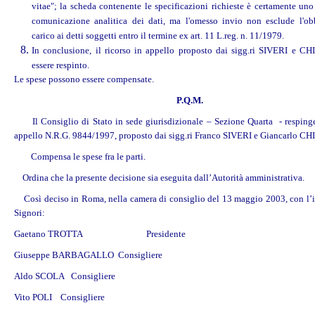
vitae"; la scheda contenente le specificazioni richieste è certamente un
comunicazione analitica dei dati, ma l'omesso invio non esclude l'ob
carico ai detti soggetti entro il termine ex art. 11 L.reg. n. 11/1979.
In conclusione, il ricorso in appello proposto dai sigg.ri SIVERI e C
essere respinto.
Le spese possono essere compensate.
P.Q.M.
Il Consiglio di Stato in sede giurisdizionale – Sezione Quarta - respinge
appello N.R.G. 9844/1997, proposto dai sigg.ri Franco SIVERI e Giancarlo CH
Compensa le spese fra le parti.
Ordina che la presente decisione sia eseguita dall’Autorità amministrativa.
Così deciso in Roma, nella camera di consiglio del 13 maggio 2003, con l’i
Signori:
Gaetano TROTTA Presidente
Giuseppe BARBAGALLO Consigliere
Aldo SCOLA Consigliere
Vito POLI Consigliere