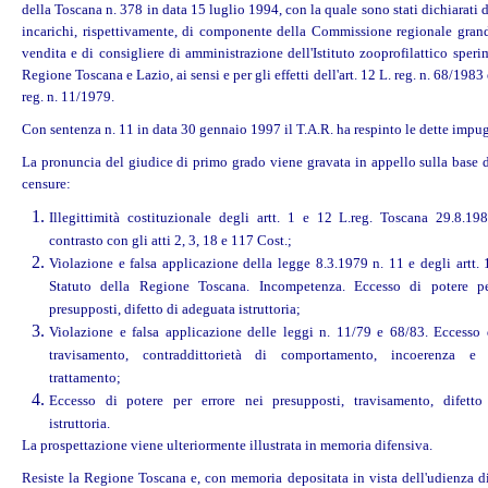
della Toscana n. 378 in data 15 luglio 1994, con la quale sono stati dichiarati 
incarichi, rispettivamente, di componente della Commissione regionale grandi
vendita e di consigliere di amministrazione dell'Istituto zooprofilattico speri
Regione Toscana e Lazio, ai sensi e per gli effetti dell'art. 12 L. reg. n. 68/1983 e
reg. n. 11/1979.
Con sentenza n. 11 in data 30 gennaio 1997 il T.A.R. ha respinto le dette impu
La pronuncia del giudice di primo grado viene gravata in appello sulla base d
censure:
Illegittimità costituzionale degli artt. 1 e 12 L.reg. Toscana 29.8.19
contrasto con gli atti 2, 3, 18 e 117 Cost.;
Violazione e falsa applicazione della legge 8.3.1979 n. 11 e degli artt.
Statuto della Regione Toscana. Incompetenza. Eccesso di potere pe
presupposti, difetto di adeguata istruttoria;
Violazione e falsa applicazione delle leggi n. 11/79 e 68/83. Eccesso 
travisamento, contraddittorietà di comportamento, incoerenza e 
trattamento;
Eccesso di potere per errore nei presupposti, travisamento, difetto
istruttoria.
La prospettazione viene ulteriormente illustrata in memoria difensiva.
Resiste la Regione Toscana e, con memoria depositata in vista dell'udienza di