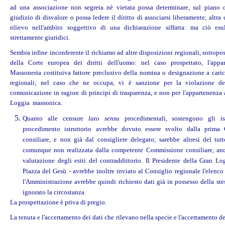
ad una associazione non segreta nè vietata possa determinare, sul piano 
giudizio di disvalore o possa ledere il diritto di associarsi liberamente; altra 
rilievo nell'ambìto soggettivo di una dichiarazione siffatta: ma ciò esu
strettamente giuridici.
Sembra infine inconferente il richiamo ad altre disposizioni regionali, sottopos
della Corte europea dei diritti dell'uomo: nel caso prospettato, l'appa
Massoneria costituiva fattore preclusivo della nomina o designazione a cari
regionali; nel caso che ne occupa, vi è sanzione per la violazione del
comunicazione in ragion di principi di trasparenza, e non per l'appartenenza 
Loggia massonica.
Quanto alle censure
lato sensu
procedimentali, sostengono gli is
procedimento istruttorio avrebbe dovuto essere svolto dalla prima
consiliare, e non già dal consigliere delegato; sarebbe altresì del tut
comunque non realizzata dalla competente Commissione consiliare, anc
valutazione degli esiti del contraddittorio. Il Presidente della Gran Log
Piazza del Gesù - avrebbe inoltre inviato al Consiglio regionale l'elenco d
l'Amministrazione avrebbe quindi richiesto dati già in possesso della st
ignorato la circostanza.
La prospettazione è priva di pregio.
La tenuta e l'accertamento dei dati che rilevano nella specie e l'accertamento 