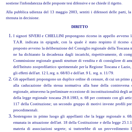
sostiene l'infondatezza delle proposte tesi difensive e ne chiede il rigetto.
Alla pubblica udienza del 13 maggio 2003, sentiti i difensori delle parti, la
ritenuta in decisione.
DIRITTO
I signori SIVERI e CHIELLINI propongono ricorso in appello avverso l
T.A.R. indicata in epigrafe, con la quale è stato respinto il ricorso
proposto avverso la deliberazione del Consiglio regionale della Toscana 
ne ha dichiarato la decadenza dagli incarichi, rispettivamente, di com
Commissione regionale grandi strutture di vendita e di consigliere di am
dell'Istituto zooprofilattico sperimentale per la Regione Toscana e Lazio, 
gli effetti dell'art. 12 L.reg. n. 68/83 e dell'art. 9 L. reg. n. 11/79.
Gli appellanti propongono un duplice ordine di censure, di cui un primo 
alla caducazione della stessa normativa alla base della controversa 
regionale, attraverso la preliminare eccezione di incostituzionalità degli ar
della legge regionale toscana 29.8.1983, n. 68 per contrasto con gli artic
117 della Costituzione; un secondo gruppo di motivi investe profili pr
procedimentali.
Sostengono in primo luogo gli appellanti che la legge regionale n. 68
emanata in attuazione dell'art. 18 della Costituzione e della legge 25.1.
materia di associazioni segrete; si tratterebbe di un provvedimento l