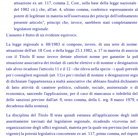
attuazione ex art. 117, comma 2, Cost., sulla base della legge nazionale
del 1982 cit.) che, all'art. 4, ultimo comma, conferisce espressamente a
potere di legiferare in materia nell'osservanza dei principi dell'ordinamento
presente articolo", principi che, invece, sarebbero stati completamente 
legislatore regionale.
L'assunto è frutto di un evidente equivoco.
La legge regionale n. 68/1983 si compone, invero, di una serie di norme 
attuazione dell'art. 18 Cost. e della legge 25.1.1982, n. 17 in materia di associa
con il Titolo II sono invece dettate ulteriori norme per garantire la pub
situazione associativa dei titolari di cariche elettive o di nomine e designazioni
tale alveo ricadono l'articolo 11 e il 12 - che rileva nella specie - i quali preve
per i consiglieri regionali (art. 11) e per i titolari di nomine e designazioni regio
di dichiarare l'appartenenza a realtà associative che abbiano finalità dichiarat
di fatto attività di carattere politico, culturale, sociale, assistenziale o 
economica, sancendo l'applicazione, per il caso di mancanza o infedeltà dell
delle sanzioni previste dall'art. 9, terzo comma, della L. reg. 8 marzo 1979, n.
decadenza dalla nomina).
La disciplina del Titolo II resta quindi estranea all'applicazione degli indi
asseritamente travisati dal legislatore regionale, ricadendo viceversa nel
organizzazione degli uffici regionali, materia per la quale era prevista (nel sist
vigente) la potestà legislativa concorrente
ex
art. 117, primo comma, nel rispett