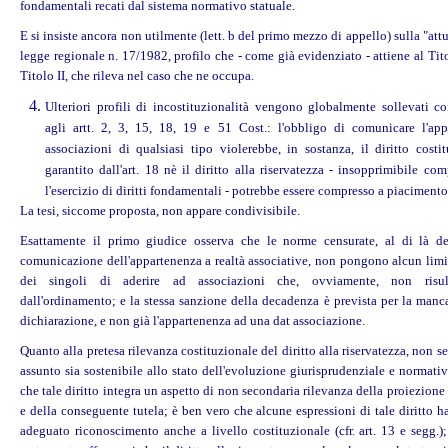
fondamentali recati dal sistema normativo statuale.
E si insiste ancora non utilmente (lett. b del primo mezzo di appello) sulla "att
legge regionale n. 17/1982, profilo che - come già evidenziato - attiene al Tito
Titolo II, che rileva nel caso che ne occupa.
Ulteriori profili di incostituzionalità vengono globalmente sollevati co
agli artt. 2, 3, 15, 18, 19 e 51 Cost.: l'obbligo di comunicare l'ap
associazioni di qualsiasi tipo violerebbe, in sostanza, il diritto costi
garantito dall'art. 18 nè il diritto alla riservatezza - insopprimibile c
l'esercizio di diritti fondamentali - potrebbe essere compresso a piacimento
La tesi, siccome proposta, non appare condivisibile.
Esattamente il primo giudice osserva che le norme censurate, al di là de
comunicazione dell'appartenenza a realtà associative, non pongono alcun limit
dei singoli di aderire ad associazioni che, ovviamente, non risul
dall'ordinamento; e la stessa sanzione della decadenza è prevista per la manc
dichiarazione, e non già l'appartenenza ad una dat associazione.
Quanto alla pretesa rilevanza costituzionale del diritto alla riservatezza, non s
assunto sia sostenibile allo stato dell'evoluzione giurisprudenziale e normati
che tale diritto integra un aspetto di non secondaria rilevanza della proiezione
e della conseguente tutela; è ben vero che alcune espressioni di tale diritto 
adeguato riconoscimento anche a livello costituzionale (cfr. art. 13 e segg.