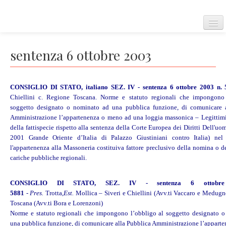
Home
sentenza 6 ottobre 2003
CONSIGLIO DI STATO, italiano SEZ. IV - sentenza 6 ottobre 2003 n. 
Convenzione Europea
Chiellini c. Regione Toscana. Norme e statuto regionali che impongono 
soggetto designato o nominato ad una pubblica funzione, di comunicare a
Amministrazione l’appartenenza o meno ad una loggia massonica – Legittimi
della fattispecie rispetto alla sentenza della
Corte Europea dei Diritti Dell'uo
Corte Europea dei diritti dell'uomo
2001 Grande Oriente d’Italia di Palazzo Giustiniani contro Italia) nel
l'appartenenza alla Massoneria costituiva fattore preclusivo della nomina o d
cariche pubbliche regionali.
Regolamento della corte
CONSIGLIO DI STATO, SEZ. IV - sentenza 6 ottobr
5881
-
Pres.
Trotta,
Est.
Mollica – Siveri e Chiellini (Avv.ti Vaccaro e Medugn
Toscana (Avv.ti Bora e Lorenzoni)
Norme e statuto regionali che impongono l’obbligo al soggetto designato 
Carta dei diritti fondamentali dell'Unione Europea
una pubblica funzione, di comunicare alla Pubblica Amministrazione l’appart