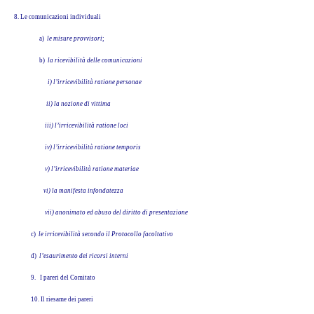
8. Le comunicazioni individuali
a)
le misure provvisori
;
b)
la ricevibilità delle comunicazioni
i) l’irricevibilità ratione personae
ii) la nozione di vittima
iii) l’irricevibilità ratione loci
iv) l’irricevibilità ratione temporis
v) l’irricevibilità ratione materiae
vi) la manifesta infondatezza
vii) anonimato ed abuso del diritto di presentazione
c)
le irricevibilità secondo il Protocollo facoltativo
d)
l’esaurimento dei ricorsi interni
9. I pareri del Comitato
10. Il riesame dei pareri