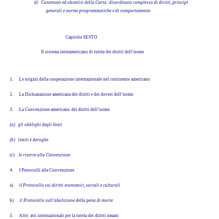
d) Contenuto ed obiettivi della Carta: disordinato complesso di diritti, principi
generali e norme programmatiche e di comportamento
Capitolo SESTO
Il sistema interamericano di tutela dei diritti dell’uomo
1.
Le origini della cooperazione internazionale nel continente americano
2.
La Dichiarazione americana dei diritti e dei doveri dell’uomo
3.
La Convenzione americana dei diritti dell’uomo
(a)
gli obblighi degli Stati
(b)
limiti e deroghe
(c)
le riserve alla Convenzione
4.
I Protocolli alla Convenzione
a)
il Protocollo sui diritti economici, sociali e culturali
b)
il Protocollo sull’abolizione della pena di morte
5.
Altri atti internazionali per la tutela dei diritti umani