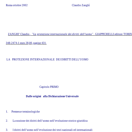
Roma ottobre 2002 Claudio Zanghì
ZANGHI’ Claudio , "
La protezione internazionale dei diritti dell’uomo" .
GIAPPICHELLI editore TORINO
348-2474-1 euro 28,00, pagine 431.
LA PROTEZIONE INTERNAZIONALE DEI DIRITTI DELL’UOMO
Capitolo PRIMO
Dalle origini alla Dichiarazione Universale
1.
Premesse terminologiche
2.
La nozione dei diritti dell’uomo nell’evoluzione storico-giuridica
3.
I diritti dell’uomo nell’evoluzione dei testi nazionali ed internazionali