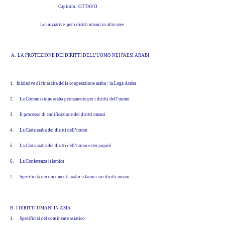
Capitolo. OTTAVO
Le iniziative per i diritti umani in altre aree
A. LA PROTEZIONE DEI DIRITTI DELL’UOMO NEI PAESI ARABI
1. Iniziative di rinascita della cooperazione araba : la Lega Araba
2.
La Commissione araba permanente per i diritti dell’uomo
3.
Il processo di codificazione dei diritti umani
4.
La Carta araba dei diritti dell’uomo
5.
La Carta araba dei diritti dell’uomo e dei popoli
6.
La Conferenza islamica
7.
Specificità dei documenti arabo islamici sui diritti umani
B. I DIRITTI UMANI IN ASIA
1.
Specificità del continente asiatico