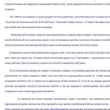
visione di insieme che comprenda il sistema delle Nazioni Unite, quelli regionali dei diversi continenti e le pi
in materia.
Info
Nel 1980 mi ero cimentato in questo progetto ed avevo pubblicato, per la Presidenza del Consiglio dei M
"
La protezione internazionale dei diritti dell'uomo
". Nonostante l'ampia tiratura, il volume è da tempo esaur
non avrebbe retto alla evoluzione ultra ventennale.
Sollecitato dall’accennata carenza di opere manualistiche in materia, dallo sviluppo e dall'interesse assu
nonché dal fiorire di corsi universitari, master e corsi di formazione specifica, ho ritenuto di proporre al pub
illustra la protezione internazionale dei diritti umani in una trattazione unitaria dei diversi sistemi.
Le dimensioni assunte dalla materia hanno imposto, anche in tal caso come per altri settori, dei limiti alla 
parte limiti per materia, che mi hanno indotto ad escludere quanto non è strettamente e rigorosamente ricon
umani; dall'altra limiti di contenuto, coerenti con l'obiettivo manualistico dell'opera.
Per la Convenzione europea, ad esempio, l’accennato sviluppo e la collaudata esperienza del sistema ha
pubblicazione di validi commentari redatti sulla base della ricca giurisprudenza nonché di volumi essenz
all'operatore del diritto che si cimenta con la applicazione di tale normativa. È ovvio che un analogo appr
ritrovarsi nel presente volume, di ben diverso obiettivo e che, per rispettare il carattere globale, deve dedi
svolgimento a tutti sistemi oggi presenti nel mondo.
La trattazione dei diversi strumenti internazionali, organi e procedure, non presentava particol
impostazione, essendosi adottata una chiave geografica e per materia, il problema più delicato attiene, invece, 
diritti contenuti nei molteplici testi che vanno dalla Dichiarazione universale alle più recenti iniziative dei pa