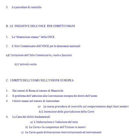
3.
Le procedure di controllo
B. LE INIZIATIVE DELL’OSCE PER I DIRITTI UMANI
1.
La “dimensione umana “ della OSCE.
2.
L’Alto Commissario dell’OSCE per le minoranze nazionali
a)L’istituzione dell’Alto Commissario, ruolo e funzioni
b) L’attività svolta
C.
I DIRITTI DELL’UOMO NELL’UNIONE EUROPEA
1.
Dai trattati di Roma al trattato di Maastricht
2.
Il problema dell’adesione alla Convenzione europea dei diritti dell’uomo
3.
I diritti umani nel trattato di Amsterdam
a)
La nuova procedura di controllo sul comportamento degli Stati membri
b) L’estensione della giurisdizione della Corte
4.
La Carta dei diritti fondamentali
a) L’elaborazione e l’adozione del testo
b) La Carta e la competenza dell’Unione in materi
c) La Carta quale dichiarazione interistituzionale ed interstatuale