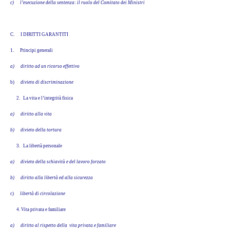
c)
l’esecuzione della sentenza
:
il ruolo del Comitato dei Ministri
C.
I DIRITTI GARANTITI
1.
Principi generali
a)
diritto ad un ricorso effettivo
b)
divieto di discriminazione
2. La vita e l’integrità fisica
a)
diritto alla vita
b)
divieto della tortura
3. La libertà personale
a)
divieto della schiavitù e del lavoro forzato
b)
diritto alla libertà ed alla sicurezza
c)
libertà di circolazione
4. Vita privata e familiare
a)
diritto al rispetto della vita privata e familiare