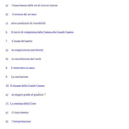
a)
l’esaurimento delle vie di ricorso interne
b)
il termine dei sei mesi
c)
altre condizioni di ricevibilità
6.
Il rinvio di competenza dalla Camera alla Grande Camera
7.
L’esame del merito
a)
la composizione amichevole
b)
la cancellazione dal ruolo
8.
L’intervento in causa
9.
La conclusione
10.
Il riesame della Grande Camera
a)
un doppio grado di giudizio ?
11.
La sentenza della Corte
a)
il risarcimento
b)
l’interpretazione