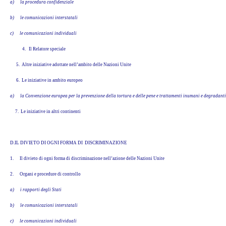
a)
la procedura confidenziale
b)
le comunicazioni interstatali
c)
le comunicazioni individuali
4. Il Relatore speciale
5. Altre iniziative adottate nell’ambito delle Nazioni Unite
6. Le iniziative in ambito europeo
a)
la Convenzione europea per la prevenzione della tortura e delle pene e trattamenti inumani e degradanti
7. Le iniziative in altri continenti
D.IL DIVIETO DI OGNI FORMA DI DISCRIMINAZIONE
1.
Il divieto di ogni forma di discriminazione nell’azione delle Nazioni Unite
2.
Organi e procedure di controllo
a)
i rapporti degli Stati
b)
le comunicazioni interstatali
c)
le comunicazioni individuali