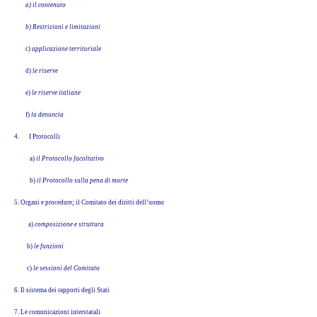
a) il contenuto
b) Restrizioni e limitazioni
c)
applicazione territoriale
d)
le riserve
e)
le riserve italiane
f)
la denuncia
4.
I Protocolli
a)
il Protocollo facoltativo
b)
il Protocollo sulla pena di morte
5. Organi e procedure; il Comitato dei diritti dell’uomo
a)
composizione e struttura
b)
le funzioni
c)
le sessioni del Comitato
6. Il sistema dei rapporti degli Stati
7. Le comunicazioni interstatali