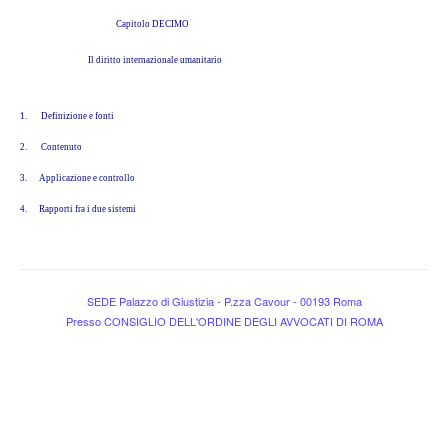
Capitolo DECIMO
Il diritto internazionale umanitario
1.
Definizione e fonti
2.
Contenuto
3.
Applicazione e controllo
4.
Rapporti fra i due sistemi
SEDE Palazzo di Giustizia - P.zza Cavour - 00193 Roma
Presso CONSIGLIO DELL'ORDINE DEGLI AVVOCATI DI ROMA