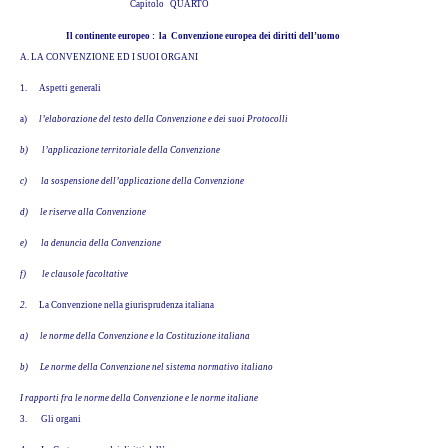
Capitolo QUARTO
Il continente europeo : la Convenzione europea dei diritti dell’uomo
A. LA CONVENZIONE ED I SUOI ORGANI
1.
Aspetti generali
a)
l’elaborazione del testo della Convenzione e dei suoi Protocolli
b)
l’applicazione territoriale della Convenzione
c)
la sospensione dell’applicazione della Convenzione
d)
le riserve alla Convenzione
e)
la denuncia della Convenzione
f)
le clausole facoltative
2.
La Convenzione nella giurisprudenza italiana
a)
le norme della Convenzione e la Costituzione italiana
b)
Le norme della Convenzione nel sistema normativo italiano
I rapporti fra le norme della Convenzione e le norme italiane
3.
Gli organi