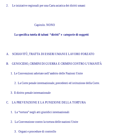
2.
Le iniziative regionali per una Carta asiatica dei diritti umani
Capitolo. NONO
La specifica tutela di taluni “diritti” e categorie di soggetti
A.
SCHIAVITÙ, TRATTA DI ESSERI UMANI E LAVORO FORZATO
B.
GENOCIDIO, CRIMINI DI GUERRA E CRIMINI CONTRO L’UMANITÀ
1. Le Convenzioni adottate nell’ambito delle Nazioni Unite
2. La Corte penale internazionale, precedenti ed istituzione della Corte.
3. Il diritto penale internazionale
C.
LA PREVENZIONE E LA PUNIZIONE DELLA TORTURA
1. La “tortura” negli atti giuridici internazionali
2. La Convenzione contro la tortura delle
nazioni Unite
3. Organi e procedure di controllo