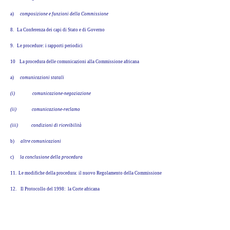
a)
composizione e funzioni della Commissione
8. La Conferenza dei capi di Stato e di Governo
9. Le procedure: i rapporti periodici
10
La procedura delle comunicazioni alla Commissione africana
a)
comunicazioni statali
(i)
comunicazione-negoziazione
(ii)
comunicazione-reclamo
(iii)
condizioni di ricevibilità
b)
altre comunicazioni
c)
la conclusione della procedura
11. Le modifiche della procedura: il nuovo Regolamento della Commissione
12.
Il Protocollo del 1998: la Corte africana