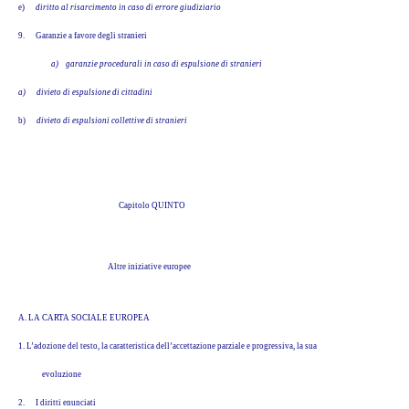
e)
diritto al risarcimento in caso di errore giudiziario
9.
Garanzie a favore degli stranieri
a) garanzie procedurali in caso di espulsione di stranieri
a)
divieto di espulsione di cittadini
b)
divieto di espulsioni collettive di stranieri
Capitolo QUINTO
Altre iniziative europee
A. LA CARTA SOCIALE EUROPEA
1. L’adozione del testo, la caratteristica dell’accettazione parziale e progressiva, la sua
evoluzione
2.
I diritti enunciati