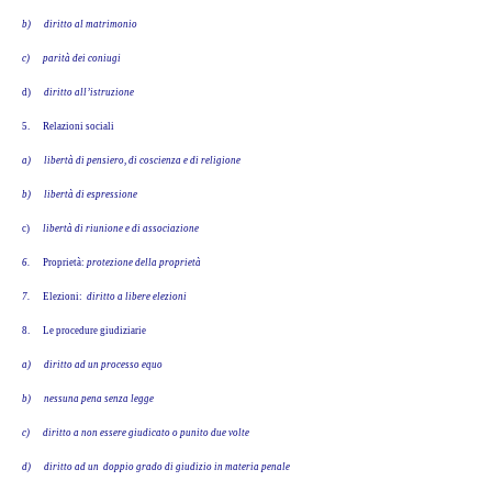
b)
diritto al matrimonio
c)
parità dei coniugi
d)
diritto all’istruzione
5.
Relazioni sociali
a)
libertà di pensiero, di coscienza e di religione
b)
libertà di espressione
c)
libertà di riunione e di associazione
6.
Proprietà:
protezione della proprietà
7.
Elezioni:
diritto a libere elezioni
8.
Le procedure giudiziarie
a)
diritto ad un processo equo
b)
nessuna pena senza legge
c)
diritto a non essere giudicato o punito due volte
d)
diritto ad un doppio grado di giudizio in materia penale