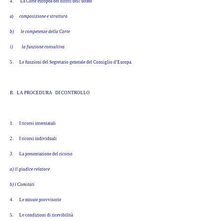
4.
La Corte europea dei diritti dell’uomo
a)
composizione e struttura
b)
le competenze della Corte
i)
la funzione consultiva
5.
Le funzioni del Segretario generale del Consiglio d’Europa.
B. LA PROCEDURA DI CONTROLLO
1.
I ricorsi interstatali
2.
I ricorsi individuali
3.
La presentazione del ricorso
a) il giudice relatore
b) i Comitati
4.
Le misure provvisorie
5.
Le condizioni di ricevibilità