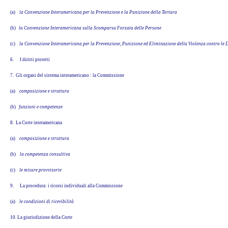
(a)
la Convenzione Interamericana per la Prevenzione e la Punizione della Tortura
(b)
la Convenzione Interamericana sulla Scomparsa Forzata delle Persone
(c)
la Convenzione Interamericana per la Prevenzione, Punizione ed Eliminazione della Violenza contro le
6.
I diritti protetti
7. Gli organi del sistema interamericano : la Commissione
(a)
composizione e struttura
(b)
funzioni e competenze
8. La Corte interamericana
(a)
composizione e struttura
(b)
la competenza consultiva
(c)
le misure provvisorie
9.
La procedura: i ricorsi individuali alla Commissione
(a)
le condizioni di ricevibilità
10. La giurisdizione della Corte