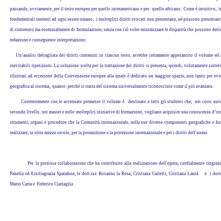
passando, ovviamente, per il testo europeo per quello interamericano e per quello africano. Come è intuitivo, tr
fondamentali inerenti ad ogni essere umano, i molteplici diritti evocati non presentano, né possono presentare, 
di contenuto ma essenzialmente di formulazione, senza con ciò voler minimizzare le disparità che possono deri
redazione e conseguente interpretazione.
Un’analisi dettagliata dei diritti contenuti in ciascun testo, avrebbe certamente appesantito il volume ed 
inevitabili ripetizioni. La soluzione scelta per la trattazione dei diritti si presenta, quindi, volutamente sintetic
illustrati ad eccezione della Convenzione europea alla quale è dedicato un maggior spazio, non tanto per ev
geografica al sistema, quanto perché si tratta del sistema universalmente riconosciuto come il più avanzato.
Coerentemente con le accennate premesse il volume è destinato a tutti gli studenti che, nei corsi unive
secondo livello, nei master e nelle molteplici iniziative di formazione, vogliano acquisire una conoscenza d’i
strumenti, organi e procedure che la Comunità internazionale, nelle sue diverse componenti geografiche e fu
realizzare, in oltre mezzo secolo, per la promozione e la protezione internazionale e per i diritti dell'uomo.
Per la preziosa collaborazione che ha contribuito alla realizzazione dell'opera, cordialmente ringrazi
Panella ed Ersiliagrazia Spatafora, le dott.sse Rosanna la Rosa, Cristiana Carletti, Cristiana Laurà e i dott
Mario Carta e Federico Ciattaglia