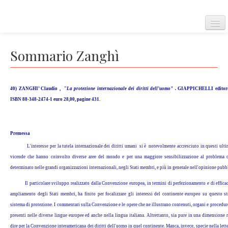
Home
Sommario Zanghì
40) ZANGHI’ Claudio , "
La protezione internazionale dei diritti dell’uomo" .
GIAPPICHELLI editor
Convenzione Europea
ISBN 88-348-2474-1 euro 28,00, pagine 431.
Corte Europea dei diritti dell'uomo
Premessa
L'interesse per la tutela internazionale dei diritti umani si è notevolmente accresciuto in questi ultimi 
vicende che hanno coinvolto diverse aree del mondo e per una maggiore sensibilizzazione al problema
determinato nelle grandi organizzazioni internazionali, negli Stati membri, e più in generale nell'opinione pubbl
Regolamento della corte
Il particolare sviluppo realizzato dalla Convenzione europea, in termini di perfezionamento e di efficaci
ampliamento degli Stati membri, ha finito per focalizzare gli interessi del continente europeo su questo s
sistema di protezione. I commentari sulla Convenzione e le opere che ne illustrano contenuti, organi e proced
Carta dei diritti fondamentali dell'Unione Europea
presenti nelle diverse lingue europee ed anche nella lingua italiana. Altrettanto, sia pure in una dimensione r
dire per la Convenzione interamericana dei diritti dell'uomo in quel continente. Manca, invece, specie nella lette