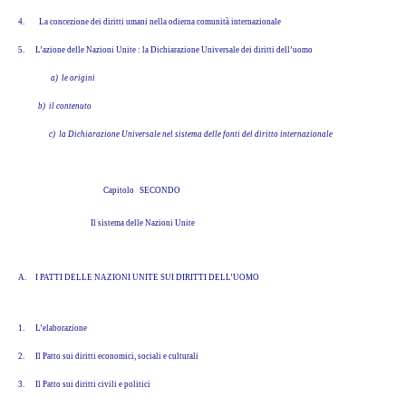
4.
La concezione dei diritti umani nella odierna comunità internazionale
5.
L’azione delle Nazioni Unite : la Dichiarazione Universale dei diritti dell’uomo
a) le origini
b) il contenuto
c) la Dichiarazione Universale nel sistema delle fonti del diritto internazionale
Capitolo SECONDO
Il sistema delle Nazioni Unite
A. I PATTI DELLE NAZIONI UNITE SUI DIRITTI DELL’UOMO
1.
L’elaborazione
2.
Il Patto sui diritti economici, sociali e culturali
3.
Il Patto sui diritti civili e politici