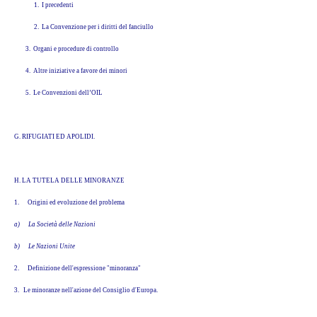
1. I precedenti
2. La Convenzione per i diritti del fanciullo
3. Organi e procedure di controllo
4. Altre iniziative a favore dei minori
5. Le Convenzioni dell’OIL
G. RIFUGIATI ED APOLIDI.
H. LA TUTELA DELLE MINORANZE
1.
Origini ed evoluzione del problema
a)
La Società delle Nazioni
b)
Le Nazioni Unite
2.
Definizione dell'espressione "minoranza"
3. Le minoranze nell'azione del Consiglio d'Europa.