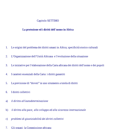
Capitolo SETTIMO
La protezione ed i diritti dell'uomo in Africa
1.
Le origini del problema dei diritti umani in Africa; specificità storico culturali
2.
L’Organizzazione dell’Unità Africana e l’evoluzione della situazione
3.
Le iniziative per l’elaborazione della Carta africana dei diritti dell'uomo e dei popoli
4.
I caratteri essenziali della Carta: i diritti garantiti
5.
La previsione di “doveri” in uno strumento a tutela di diritti
6.
I diritti collettivi
a)
il diritto all'autodeterminazione
b)
il diritto alla pace, allo sviluppo ed alla sicurezza internazionale
c)
problemi di giustiziabilità dei diritti collettivi
7.
Gli organi: la Commissione africana