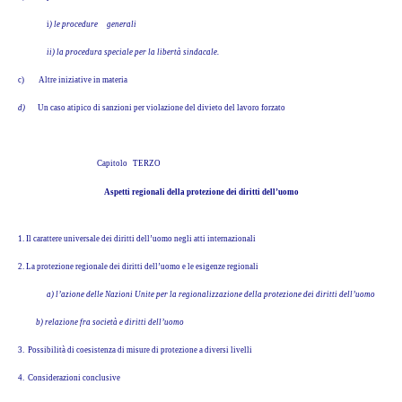
i
) le procedure generali
ii) la procedura speciale per la libertà sindacale.
c)
Altre iniziative in materia
d)
Un caso atipico di sanzioni per violazione del divieto del lavoro forzato
Capitolo TERZO
Aspetti regionali della protezione dei diritti dell’uomo
1. Il carattere universale dei diritti dell’uomo negli atti internazionali
2. La protezione regionale dei diritti dell’uomo e le esigenze regionali
a) l’azione delle Nazioni Unite per la regionalizzazione della protezione dei diritti dell’uomo
b) relazione fra società e diritti dell’uomo
3. Possibilità di coesistenza di misure di protezione a diversi livelli
4. Considerazioni conclusive