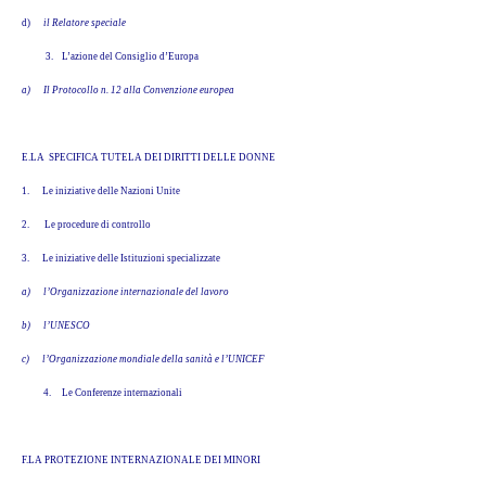
d)
il Relatore speciale
3. L’azione del Consiglio d’Europa
a)
Il Protocollo n. 12 alla Convenzione europea
E.LA SPECIFICA TUTELA DEI DIRITTI DELLE DONNE
1.
Le iniziative delle Nazioni Unite
2.
Le procedure di controllo
3.
Le iniziative delle Istituzioni specializzate
a)
l’Organizzazione internazionale del lavoro
b)
l’UNESCO
c)
l’Organizzazione mondiale della sanità e l’UNICEF
4. Le Conferenze internazionali
F.LA PROTEZIONE INTERNAZIONALE DEI MINORI