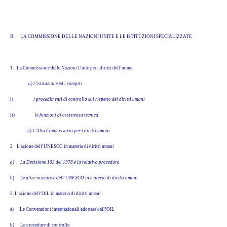
B.
LA COMMISSIONE DELLE NAZIONI UNITE E LE ISTITUZIONI SPECIALIZZATE
1. La Commissione delle Nazioni Unite per i diritti dell’uomo
a) l’istituzione ed i compiti
i)
i procedimenti di controllo sul rispetto dei diritti umani
ii)
le funzioni di assistenza tecnica
b) L’Alto Commissario per i diritti umani
2
L’azione dell’UNESCO in materia di diritti umani
a)
La Decisione 103 del 1978 e la relativa procedura
b)
Le altre iniziative dell’UNESCO in materia di diritti umani
3. L’azione dell’OIL in materia di diritti umani
a)
Le Convenzioni internazionali adottate dall’OIL
b)
Le procedure di controllo